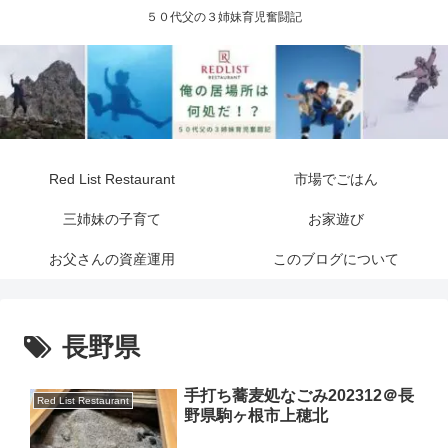
５０代父の３姉妹育児奮闘記
Red List Restaurant
市場でごはん
三姉妹の子育て
お家遊び
お父さんの資産運用
このブログについて
長野県
手打ち蕎麦処なごみ202312＠長
Red List Restaurant
野県駒ヶ根市上穂北