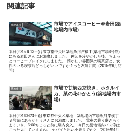
関連記事
市場でアイスコーヒー＠岩田(築
築地市場
地場内市場)
本日(2015.6.13土)は東京都中央区築地魚河岸横丁(築地市場8号館)
にある岩田さんにお邪魔しました。 仲卸を冷やかした後、ちょっ
とコーヒーブレイクにしました。 懐かしい雰囲気の喫茶店と、女
性のいる喫茶店どっちがいいですか？っと友達に聞（2015年6月訪
問）
市場で甘鯛西京焼き、ホタルイ
築地市場
カ、菜の花@かとう(築地場内市
場)
本日(20160423土)は東京都中央区築地、築地場内市場魚河岸横丁
８号館にあるかとうさんにお邪魔しました。 電車の乗り継ぎもう
まくいき、6:00ちょっと前に場内突入。 今日の築地場内バス停は
ごった返していますね。 ヤバイと思い小走りでかと（2016年4月