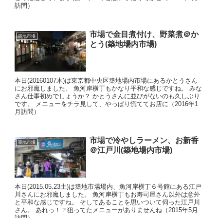
訪問）
市場で金目煮付け、野菜煮＠か
築地市場
とう(築地場内市場)
本日(20160107木)は東京都中央区築地場内市場にあるかとうさん
にお邪魔しました。 魚河岸横丁もかなり平和な感じですね。 みな
さん仕事初めでしょうか？ かとうさんに並びがないのも久しぶり
です。 メニューをチラ見して、やっぱり慌ててお店に（2016年1
月訪問）
市場で冷やしラーメン、お新香
築地市場
＠江戸川(築地場内市場)
本日(2015.05.23土)は築地市場場内、魚河岸横丁６号館にある江戸
川さんにお邪魔しました。 魚河岸横丁もお寿司屋さん以外は意外
と平和な感じですね。 そしてあることを思いついて伺った江戸川
さん。 あれっ！？狙ってたメニューがありませんね（2015年5月
訪問）