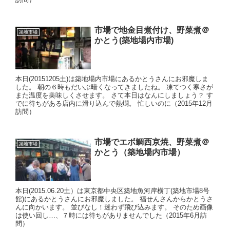
市場で地金目煮付け、野菜煮＠
築地市場
かとう(築地場内市場)
本日(20151205土)は築地場内市場にあるかとうさんにお邪魔しま
した。 朝の６時もだいぶ暗くなってきましたね。 凍てつく寒さが
また温度を美味しくさせます。 さて本日はなんにしましょう？ す
でに待ちがある店内に滑り込んで熱燗。 忙しいのに（2015年12月
訪問）
市場でエボ鯛西京焼、野菜煮＠
築地市場
かとう（築地場内市場）
本日(2015.06.20土）は東京都中央区築地魚河岸横丁(築地市場8号
館)にあるかとうさんにお邪魔しました。 福せんさんからかとうさ
んに向かいます。 並びなし！迷わず飛び込みます。 そのため画像
は使い回し…、７時には待ちがありませんでした（2015年6月訪
問）