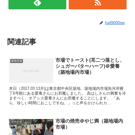
hal9000se
関連記事
市場でトースト(耳二つ落とし、
築地市場
シュガーバターハーフ)＠愛養
（築地場内市場）
本日（2017.03.13月)は東京都中央区築地、築地場内市場魚河岸横
丁6号館にある愛養さんにお邪魔しました。 高はしさんの興奮を冷
ますべく、オアシス愛養さんにお邪魔することにします。 「あ
ら、珍しい時間におこしですね。」っと声をかけられカ...
市場の焼売＠やじ満（築地場内
築地市場
市場）