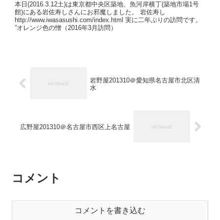
本日(2016.3.12土)は東京都中央区築地、魚河岸横丁(築地市場1号
館)にある岩佐寿しさんにお邪魔しました。 岩佐寿し
http://www.iwasasushi.com/index.html 実に二年ぶりの訪問です。
”オレンジ色の憎（2016年3月訪問）
岩野屋201310＠愛知県名古屋市北区清
水
広野屋201310＠名古屋市西区上名古屋
コメント
コメントを書き込む