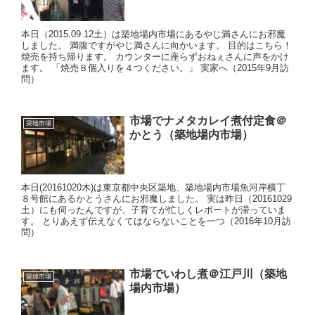
本日（2015.09.12土）は築地場内市場にあるやじ満さんにお邪魔
しました。 満腹ですがやじ満さんに向かいます。 目的はこちら！
焼売を持ち帰ります。 カウンターに座らずおねぇさんに声をかけ
ます。 「焼売８個入りを４つください。」 実家へ（2015年9月訪
問）
市場でナメタカレイ煮付定食＠
築地市場
かとう（築地場内市場）
本日(20161020木)は東京都中央区築地、築地場内市場魚河岸横丁
８号館にあるかとうさんにお邪魔しました。 実は昨日（20161029
土）にも伺ったんですが、子育てが忙しくレポートが滞っていま
す。 とりあえず伝えなくてはならないことを一つ（2016年10月訪
問）
市場でいわし煮＠江戸川（築地
築地市場
場内市場）