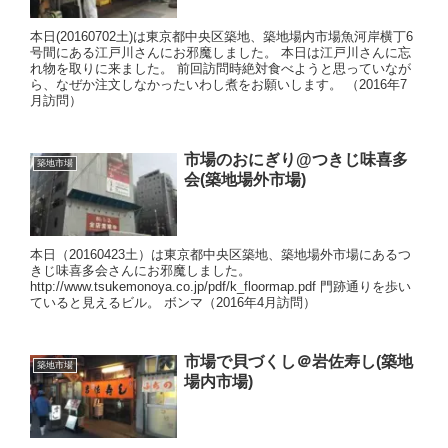
本日(20160702土)は東京都中央区築地、築地場内市場魚河岸横丁6
号間にある江戸川さんにお邪魔しました。 本日は江戸川さんに忘
れ物を取りに来ました。 前回訪問時絶対食べようと思っていなが
ら、なぜか注文しなかったいわし煮をお願いします。 （2016年7
月訪問）
市場のおにぎり@つきじ味喜多
築地市場
会(築地場外市場)
本日（20160423土）は東京都中央区築地、築地場外市場にあるつ
きじ味喜多会さんにお邪魔しました。
http://www.tsukemonoya.co.jp/pdf/k_floormap.pdf 門跡通りを歩い
ていると見えるビル。 ボンマ（2016年4月訪問）
市場で貝づくし＠岩佐寿し(築地
築地市場
場内市場)