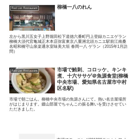
柳橋一八のれん
Red List Restaurant
左から黒川五女子上野堀田松下道徳六番町円上登録カニエゲラン
柳橋大須代官亀城正木本店弥富東京八重洲北頭カニエ駅前江南桑
名昭和橋守山泉楽通氷室味美大垣 春岡一八 ゲラン（2015年1月訪
問）
市場で鮪刺、コロッケ、キンキ
Red List Restaurant
煮、十六ササゲ＠魚源食堂(柳橋
中央市場、愛知県名古屋市中村
区名駅)
市場で朝ごはん。柳橋中央市場の魚源さんにて。熱い名古屋場所
がはじまります。錣山部屋でちゃんこの振る舞いを受けさせてい
ただきました。