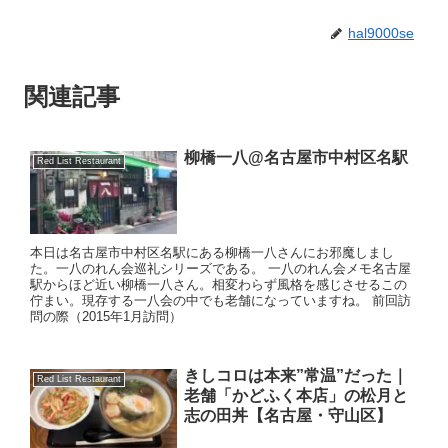
hal9000se
関連記事
柳橋一八@名古屋市中村区名駅
Red List Restaurant
本日は名古屋市中村区名駅にある柳橋一八さんにお邪魔しまし
た。一八のれん会巡礼シリーズである。 一八のれん会メモ名古屋
駅からほど近い柳橋一八さん。相変わらず風格を感じさせるこの
佇まい。現存する一八会の中でも老舗になっていますね。 前回訪
問の際（2015年1月訪問）
きしコロは本来”常温”だった｜
Red List Restaurant
老舗「かどふく本店」の松月と
志の田丼【名古屋・守山区】