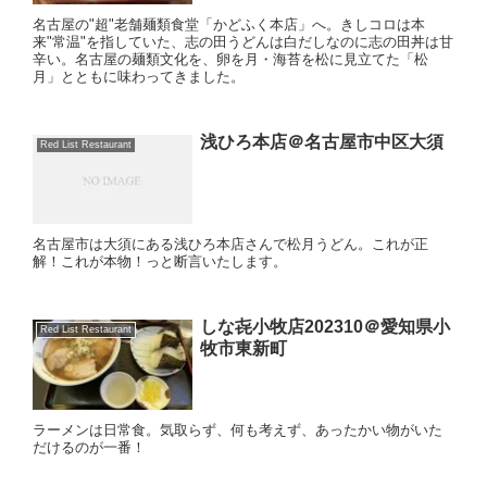
名古屋の"超"老舗麺類食堂「かどふく本店」へ。きしコロは本
来"常温"を指していた、志の田うどんは白だしなのに志の田丼は甘
辛い。名古屋の麺類文化を、卵を月・海苔を松に見立てた「松
月」とともに味わってきました。
浅ひろ本店＠名古屋市中区大須
Red List Restaurant
名古屋市は大須にある浅ひろ本店さんで松月うどん。これが正
解！これが本物！っと断言いたします。
しな㐂小牧店202310＠愛知県小
Red List Restaurant
牧市東新町
ラーメンは日常食。気取らず、何も考えず、あったかい物がいた
だけるのが一番！