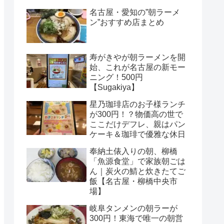
名古屋・愛知の”朝ラーメ
ン”おすすめ店まとめ
寿がきやが朝ラーメンを開
始、これが名古屋の新モー
ニング！500円
【Sugakiya】
星乃珈琲店のお子様ランチ
が300円！？物価高の世で
ここだけデフレ、親はパン
ケーキ＆珈琲で優雅な休日
奉納土俵入りの朝、柳橋
「魚源食堂」で家族朝ごは
ん｜炭火の鯖と炊きたてご
飯【名古屋・柳橋中央市
場】
岐阜タンメンの朝ラーが
300円！東海で唯一の朝営