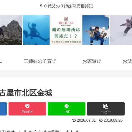
５０代父の３姉妹育児奮闘記
ん
三姉妹の子育て
お家遊び
お父
古屋市北区金城
Pocket
LINE
コピー
2026.07.31
2019.09.26