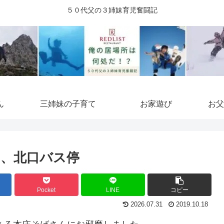
５０代父の３姉妹育児奮闘記
ん
三姉妹の子育て
お家遊び
お父
ム、北口バス停
Pocket
LINE
コピー
2026.07.31
2019.10.18