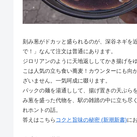
刻み葱がドカッと盛られるのが、深谷ネギを
で！」なんて注文は普通にあります。
ジロリアンのように天地返ししてかき揚げを
こは人気の立ち食い蕎麦！カウンターにも向
ざいません。一気呵成に啜ります。
パックの麺を湯通しして、揚げ置きの天ぷら
み葱を盛った代物を、駅の雑踏の中に立ち尽
れホントの話。
答えはこちら
コクと旨味の秘密 (新潮新書)
に