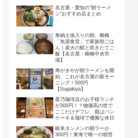
名古屋・愛知の”朝ラーメ
ン”おすすめ店まとめ
奉納土俵入りの朝、柳橋
「魚源食堂」で家族朝ごは
ん｜炭火の鯖と炊きたてご
飯【名古屋・柳橋中央市
場】
寿がきやが朝ラーメンを開
始、これが名古屋の新モー
ニング！500円
【Sugakiya】
星乃珈琲店のお子様ランチ
が300円！？物価高の世で
ここだけデフレ、親はパン
ケーキ＆珈琲で優雅な休日
岐阜タンメンの朝ラーが
300円！東海で唯一の朝営