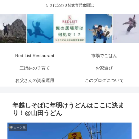
５０代父の３姉妹育児奮闘記
Red List Restaurant
市場でごはん
三姉妹の子育て
お家遊び
お父さんの資産運用
このブログについて
年越しそばに年明けうどんはここに決ま
り！@山田うどん
チェーン店