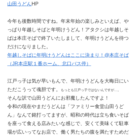
山田うどん
HP
今年も後数時間ですね。年末年始の楽しみといえば、や
っぱり年越しそばと年明けうどん！アタクシは年越しそ
ばは本庄そばで終了いたしまして、年明けうどんを待つ
だけになりました。
年越しそばに年明けうどんはここに決まり！@本庄そば
（JR本庄駅１番ホーム、北口バス停）
江戸っ子は気が早いもんで、年明けうどんを大晦日にい
ただこうって魂胆です。
もっとも江戸っ子ではないんですが…。
そんな訳で山田うどんにお邪魔したんですよ！
令和の現在やまだうどんは「ファミリー食堂山田うど
ん」なんて銘打ってますが、昭和の時代は立ち食いそば
を座って食える店みたいな感じで、安くて美味くて駐車
場が広いってなお店で、働く男たちの腹を満たすためだ