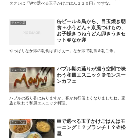
タクシは「Wで選べる玉子かけごはん３３０円」ですな。
缶ビール＆鳥から、目玉焼き朝
チェーン店
食＋小うどん＋京風つけもの、
お子様きつねうどん卯きうきセ
ット＠なか卯
やっぱりなか卯の朝食はすげぇ〜。なか卯で朝酒＆朝ご飯。
バブル期の薫りが漂う空間で味
チェーン店
わう和風エスニック＠モンスー
ンカフェ
バブルの残り香はありますが、客がお行儀よくなりましたね。家
族と味わう和風エスニック料理。
Wで選べる玉子かけごはんはモ
チェーン店
ーニング！？ブランチ！？＠松
屋