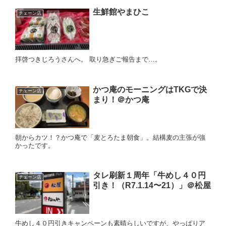
生鮮館やまひこ
チェーン店
拝啓つきじろうさんへ。 取り急ぎご報告まで…。
かつ庵のモーニングはTKGで決
チェーン店
まり！＠かつ庵
朝からカツ！？かつ庵で「麦とろたま朝食」。結構麦の主張が強
かったです。
タレ刷新１周年「牛めし４０円
チェーン店
引き！（R7.1.14〜21）」＠松屋
牛めし４０円引きキャンペーンも素晴らしいですが、やっぱりア