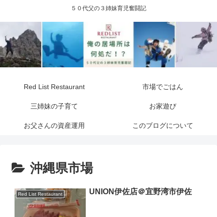
５０代父の３姉妹育児奮闘記
Red List Restaurant
市場でごはん
三姉妹の子育て
お家遊び
お父さんの資産運用
このブログについて
沖縄県市場
UNION伊佐店＠宜野湾市伊佐
Red List Restaurant