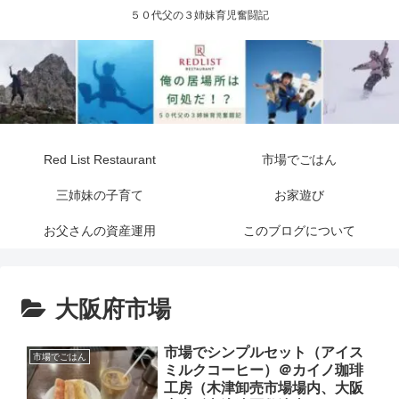
５０代父の３姉妹育児奮闘記
Red List Restaurant
市場でごはん
三姉妹の子育て
お家遊び
お父さんの資産運用
このブログについて
大阪府市場
市場でシンプルセット（アイス
市場でごはん
ミルクコーヒー）＠カイノ珈琲
工房（木津卸売市場場内、大阪