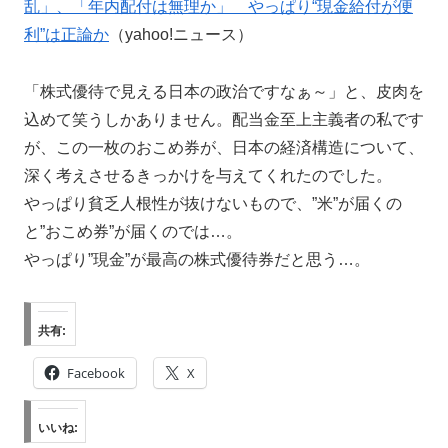
乱」、「年内配付は無理か」 やっぱり“現金給付が便
利”は正論か
（yahoo!ニュース）
「株式優待で見える日本の政治ですなぁ～」と、皮肉を
込めて笑うしかありません。配当金至上主義者の私です
が、この一枚のおこめ券が、日本の経済構造について、
深く考えさせるきっかけを与えてくれたのでした。
やっぱり貧乏人根性が抜けないもので、”米”が届くの
と”おこめ券”が届くのでは…。
やっぱり”現金”が最高の株式優待券だと思う…。
共有:
Facebook
X
いいね: