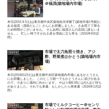
＠福茂(築地場内市場)
本日(2015.9.5土)は東京都中央区築地魚河岸横丁(築地市場1号館)に
ある福茂（茂助だんご）さんにお邪魔しました。 さあ慌てて帰る
ため時間がございません。 そんあ時に福茂さんの店頭に誰もいま
せん…。 忙しい時ですがお土産を理由に立ち寄る（2015年9月訪
問）
市場で太刀魚照り焼き、アジ
築地市場
酢、野菜煮@かとう(築地場内市
場)
本日(20160123土)は東京都中央区築地場内市場にあるかとうさん
にお邪魔しました。 このところ朝一でもかとうさんに並びがある
ので、小走りに場内に向かいます。 やはり朝6:00には4人ほど待ち
がありました。それでも来週、もしかしたら再来週（2016年1月訪
問）
市場でミルクコーヒー＠センリ
築地市場