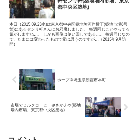
軒センリ軒(築地場内市場、東京
都中央区築地)
本日（2015.09.23水)は東京都中央区築地魚河岸横丁(築地市場8号
館)にあるセンリ軒さんにお邪魔しました。 毎週同じことやってる
気がしますね…。 しかも画像は使い回しである…。 毎週同じなの
で、たまには変わったもので元は思うのですが…（2015年9月訪
問）
ホープ＠埼玉県朝霞市本町
市場でミルクコーヒー＠さかえや(築地
場内市場、東京都中央区築地)
コメント