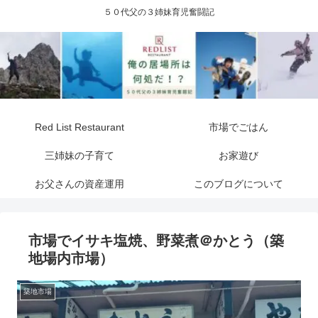
５０代父の３姉妹育児奮闘記
Red List Restaurant
市場でごはん
三姉妹の子育て
お家遊び
お父さんの資産運用
このブログについて
市場でイサキ塩焼、野菜煮＠かとう（築
地場内市場）
築地市場