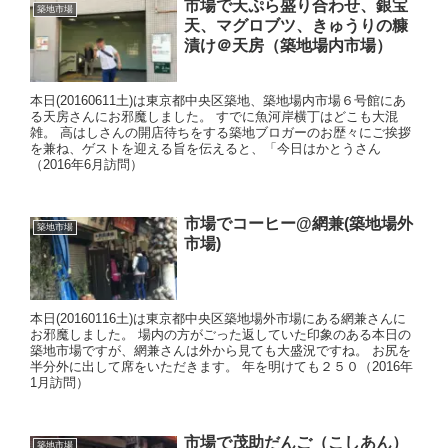
市場で天ぷら盛り合わせ、銀宝
築地市場
天、マグロブツ、きゅうりの糠
漬け＠天房（築地場内市場）
本日(20160611土)は東京都中央区築地、築地場内市場６号館にあ
る天房さんにお邪魔しました。 すでに魚河岸横丁はどこも大混
雑。 高はしさんの開店待ちをする築地ブロガーのお歴々にご挨拶
を兼ね、ゲストを迎える旨を伝えると、「今日はかとうさん
（2016年6月訪問）
市場でコーヒー@網兼(築地場外
築地市場
市場)
本日(20160116土)は東京都中央区築地場外市場にある網兼さんに
お邪魔しました。 場内の方がごった返していた印象のある本日の
築地市場ですが、網兼さんは外から見ても大盛況ですね。 お尻を
半分外に出して席をいただきます。 年を明けても２５０（2016年
1月訪問）
市場で茂助だんご（こしあん）
築地市場