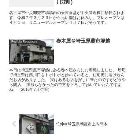
川並町)
名古屋市中央卸売市場場内の天末食堂が中央管理棟に移転されま
す。令和７年３月２３日から元店舗はお休みし、プレオープンは
４月１日、リニューアルオープン４月７日だそうです。
春木屋＠埼玉県蕨市塚越
Red List Restaurant
本日は埼玉県蕨市塚越にある春木屋さんにお邪魔しました。 所用
で埼玉県は西川口をトボトボと歩いていると、住宅街に溶け込ん
だお店がありました。 実はあるお店を探しに来たのですがどうや
ら閉店。 跡形もなかったので方を下ろして歩いていたんですよ
ね。（2016年7月訪問）
竹仲＠埼玉県朝霞市上内間木