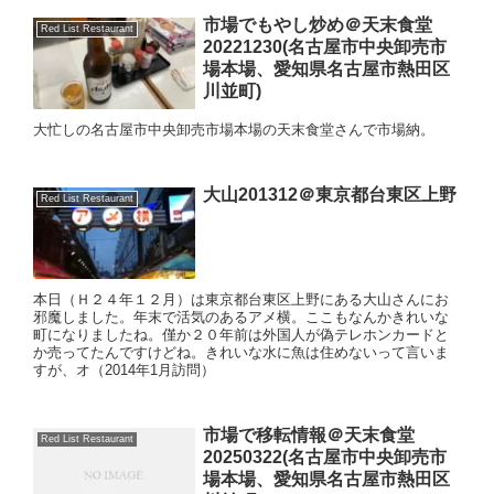
市場でもやし炒め＠天末食堂
Red List Restaurant
20221230(名古屋市中央卸売市
場本場、愛知県名古屋市熱田区
川並町)
大忙しの名古屋市中央卸売市場本場の天末食堂さんで市場納。
大山201312＠東京都台東区上野
Red List Restaurant
本日（Ｈ２４年１２月）は東京都台東区上野にある大山さんにお
邪魔しました。年末で活気のあるアメ横。ここもなんかきれいな
町になりましたね。僅か２０年前は外国人が偽テレホンカードと
か売ってたんですけどね。きれいな水に魚は住めないって言いま
すが、オ（2014年1月訪問）
市場で移転情報＠天末食堂
Red List Restaurant
20250322(名古屋市中央卸売市
場本場、愛知県名古屋市熱田区