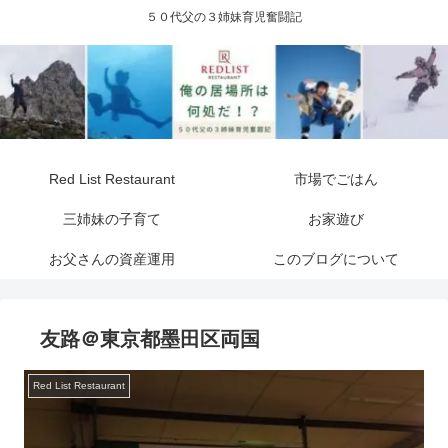
５０代父の３姉妹育児奮闘記
Red List Restaurant
市場でごはん
三姉妹の子育て
お家遊び
お父さんの資産運用
このブログについて
友路＠東京都墨田区両国
Red List Restaurant