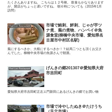
たくさんありますね。 こちらは１２号棟。 飲食もかなりあります
が、開店がちょっと遅いですね。 朝６時についても（2015年1月
訪問）
市場で鮪刺、鮃刺、じゃが芋ツ
Red List Restaurant
ナ煮、蕪の煮物、ハンペイ＠魚
源食堂(柳橋中央市場、愛知県名
古屋市中村区名駅)
蕪にするべきか、大根にするべきか！？結局二つとも頂くお父さ
んでした。柳橋中央市場の魚源さんで朝酒。
げんきの郷201307＠愛知県大府
Red List Restaurant
市吉田町
愛知県大府市吉田町正左エ門新田にあるげんきの郷でお買い物
市場で冷やしたぬき＠たけうち
Red List Restaurant
（足立市場）