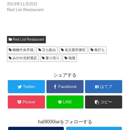
2013年11月20日
Red List Restaurant
Red List Restaurant
柳橋中央市場
立ち飲み
名古屋市東区
角打ち
みのや北村酒店
量り売り
地酒
シェアする
Twitter
Facebook
はてブ
Pocket
LINE
コピー
hal9000seをフォローする