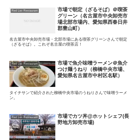
市場で朝定（ざるそば）＠喫茶
Red List Restaurant
グリーン（名古屋市中央卸売市
場北部市場内、愛知県西春日井
郡豊山町）
名古屋市中央卸売市場・北部市場にある喫茶グリーンさんで朝定
（ざるそば）。これぞ名古屋の喫茶店！
市場で魚介味噌ラーメン＠魚介
Red List Restaurant
つけ麺うねり（柳橋中央市場、
愛知県名古屋市中村区名駅）
タイチサンで紹介された柳橋中央市場のうねりさんで味噌ラーメ
ン。
市場でカツ丼@ホットシェフ(長
Red List Restaurant
野地方卸売市場)