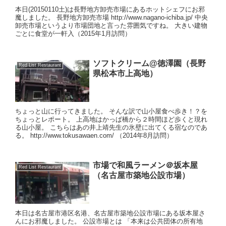
本日(20150110土)は長野地方卸売市場にあるホットシェフにお邪
魔しました。 長野地方卸売市場 http://www.nagano-ichiba.jp/ 中央
卸売市場というより市場団地と言った雰囲気ですね。 大きい建物
ごとに食堂が一軒入（2015年1月訪問）
ソフトクリーム@徳澤園（長野
Red List Restaurant
県松本市上高地）
ちょっと山に行ってきました。 そんな訳で山小屋食べ歩き！？を
ちょっとレポート。 上高地はかっぱ橋から２時間ほど歩くと現れ
る山小屋。 こちらはあの井上靖先生の氷壁に出てくる宿なのであ
る。 http://www.tokusawaen.com/ （2014年8月訪問）
市場で和風ラーメン＠坂本屋
Red List Restaurant
（名古屋市築地公設市場）
本日は名古屋市港区名港、名古屋市築地公設市場にある坂本屋さ
んにお邪魔しました。 公設市場とは 「本来は公共団体の所有地