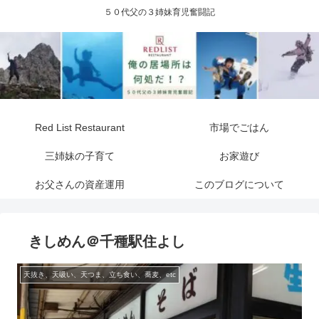
５０代父の３姉妹育児奮闘記
Red List Restaurant
市場でごはん
三姉妹の子育て
お家遊び
お父さんの資産運用
このブログについて
きしめん＠千種駅住よし
天抜き、天吸い、天つま、立ち食い、蕎麦、etc