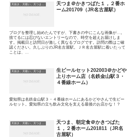
天つま＠かきつばた１，２番ホ
天抜き、天吸い、天つま、立ち食い、蕎麦、etc
ーム201709（JR名古屋駅）
ブログを整理し始めたんですが、下書きの中にこんな画像が…。
捨てるには忍びないエントリーなので、時空を超えお届けしま
す。掲載日と訪問日が激しく異なるブログです。訪問の際はご確
認ください。久しぶりのJR名古屋駅。ＪＲ名古屋駅に着いたって
ことは、...
生ビールセット202003＠かどや
天抜き、天吸い、天つま、立ち食い、蕎麦、etc
上りホーム店（名鉄金山駅３・
４番線ホーム）
愛知県は名鉄金山駅３・４番線ホームにあるかどやさんで生ビー
ルセット。愛知県の立ち飲み文化を支える最後のお店かな！？
天つま、朝定食＠かきつばた
天抜き、天吸い、天つま、立ち食い、蕎麦、etc
１，２番ホーム201811（JR名
古屋駅）