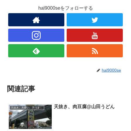
hal9000seをフォローする
hal9000se
関連記事
天抜き、肉豆腐@山田うどん
天抜き、天吸い、天つま、立ち食い、蕎麦、etc