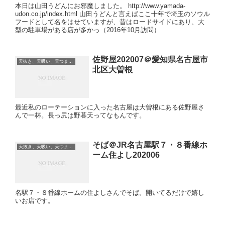
本日は山田うどんにお邪魔しました。 http://www.yamada-
udon.co.jp/index.html 山田うどんと言えばここ十年で埼玉のソウル
フードとして名をはせていますが、昔はロードサイドにあり、大
型の駐車場がある店が多かっ（2016年10月訪問）
佐野屋202007＠愛知県名古屋市
天抜き、天吸い、天つま、立ち食い、蕎麦、etc
北区大曽根
最近私のローテーションに入った名古屋は大曽根にある佐野屋さ
んで一杯。長っ尻は野暮天ってなもんです。
そば＠JR名古屋駅７・８番線ホ
天抜き、天吸い、天つま、立ち食い、蕎麦、etc
ーム住よし202006
名駅７・８番線ホームの住よしさんでそば。開いてるだけで嬉し
いお店です。