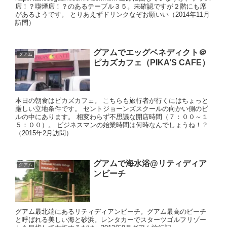
席！？喫煙席！？のあるテーブル３５。未確認ですが２階にも席
があるようです。 とりあえずドリンクなぞお願いい（2014年11月
訪問）
グアムでエッグベネディクト＠
グアム
ピカズカフェ（PIKA’S CAFE）
本日の朝食はピカズカフェ。 こちらも旅行者が行くにはちょっと
厳しい立地条件です。 セントジョーンズスクールの向かい側のビ
ルの中にあります。 相変わらず不思議な開店時間（７：００～１
５：００）。 ビジネスマンの始業時間は何時なんでしょうね！？
（2015年2月訪問）
グアムで海水浴@リティディア
グアム
ンビーチ
グアム最北端にあるリティディアンビーチ。グアム最高のビーチ
と呼ばれる美しい海と砂浜。レンタカーでスターツゴルフリゾー