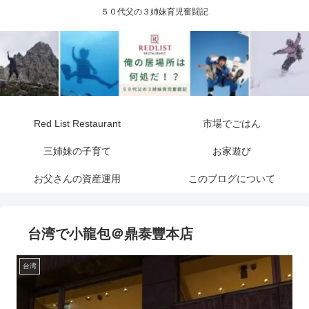
５０代父の３姉妹育児奮闘記
Red List Restaurant
市場でごはん
三姉妹の子育て
お家遊び
お父さんの資産運用
このブログについて
台湾で小龍包＠鼎泰豐本店
台湾