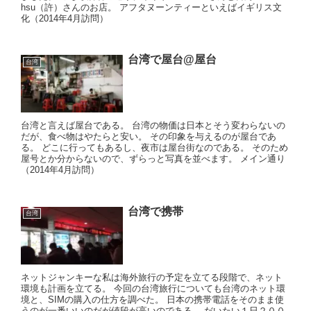
hsu（許）さんのお店。 アフタヌーンティーといえばイギリス文
化（2014年4月訪問）
台湾で屋台@屋台
台湾
台湾と言えば屋台である。 台湾の物価は日本とそう変わらないの
だが、食べ物はやたらと安い。 その印象を与えるのが屋台であ
る。 どこに行ってもあるし、夜市は屋台街なのである。 そのため
屋号とか分からないので、ずらっと写真を並べます。 メイン通り
（2014年4月訪問）
台湾で携帯
台湾
ネットジャンキーな私は海外旅行の予定を立てる段階で、ネット
環境も計画を立てる。 今回の台湾旅行についても台湾のネット環
境と、SIMの購入の仕方を調べた。 日本の携帯電話をそのまま使
うのが一番いいのだが値段が高いのである。 だいたい１日２００