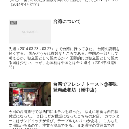
（2014年4月訪問）
台湾について
台湾
先週（2014.03.23～03.27）まで台湾に行ってきた。 台湾の説明を
軽くする。 国かどうかは微妙なところである。中国の一部として
考えるか、独立国として認めるか？ 国際的には独立国として認め
る国は少ない。っが、お国柄は中国とは全く違う（2014年3月訪
問）
台湾でフレンチトースト@麥味
台湾
登精緻餐坊（漢中店）
今回の台湾旅行では西門にホテルを取った。 ゆえに朝食は西門駅
付近になった。 ２日ほどお世話になったこちらのお店。 カウンタ
ーにはサンドイッチが並び、テーブルもいくつかある。 こんな注
文用紙があるので、注文も簡単である。 まあ漢字の雰囲気で注