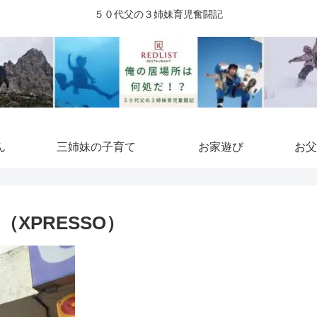
５０代父の３姉妹育児奮闘記
ん
三姉妹の子育て
お家遊び
お父
XPRESSO）