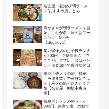
名古屋・愛知の”朝ラーメ
ン”おすすめ店まとめ
寿がきやが朝ラーメンを開
始、これが名古屋の新モー
ニング！500円
【Sugakiya】
星乃珈琲店のお子様ランチ
が300円！？物価高の世で
ここだけデフレ、親はパン
ケーキ＆珈琲で優雅な休日
奉納土俵入りの朝、柳橋
「魚源食堂」で家族朝ごは
ん｜炭火の鯖と炊きたてご
飯【名古屋・柳橋中央市
場】
岐阜タンメンの朝ラーが
300円！東海で唯一の朝営