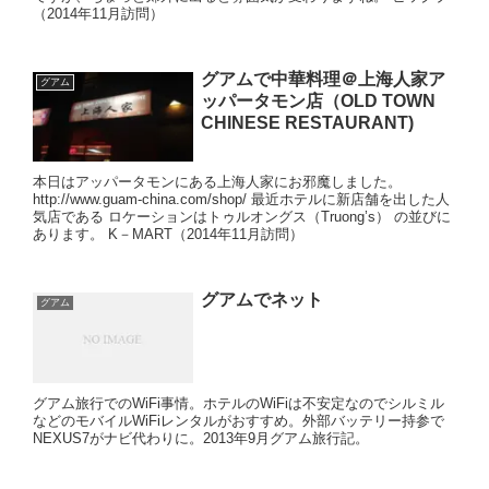
（2014年11月訪問）
グアムで中華料理＠上海人家ア
グアム
ッパータモン店（OLD TOWN
CHINESE RESTAURANT)
本日はアッパータモンにある上海人家にお邪魔しました。
http://www.guam-china.com/shop/ 最近ホテルに新店舗を出した人
気店である ロケーションはトゥルオングス（Truong’s） の並びに
あります。 K－MART（2014年11月訪問）
グアムでネット
グアム
グアム旅行でのWiFi事情。ホテルのWiFiは不安定なのでシルミル
などのモバイルWiFiレンタルがおすすめ。外部バッテリー持参で
NEXUS7がナビ代わりに。2013年9月グアム旅行記。