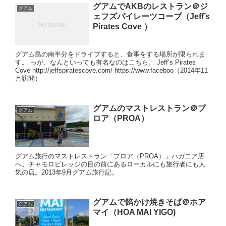
グアムでAKBのレストラン＠ジ
グアム
ェフズパイレーツコーブ（Jeff’s
Pirates Cove ）
グアム島の南半分をドライブすると、食事をする場所が限られま
す。 っが、なんといっても有名なのはこちら。 Jeff’s Pirates
Cove http://jeffspiratescove.com/ https://www.faceboo（2014年11
月訪問）
グアムのマストレストラン＠プ
グアム
ロア（PROA）
グアム旅行のマストレストラン「プロア（PROA）」ハガニア店
へ。チャモロビレッジの目の前にあるローカルにも旅行者にも人
気の店。2013年9月グアム旅行記。
グアムで餡かけ焼きそば＠ホア
グアム
マイ（HOA MAI YIGO)