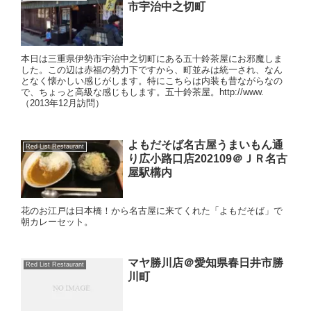
市宇治中之切町
本日は三重県伊勢市宇治中之切町にある五十鈴茶屋にお邪魔しま
した。この辺は赤福の勢力下ですから、町並みは統一され、なん
となく懐かしい感じがします。特にこちらは内装も昔ながらなの
で、ちょっと高級な感じもします。五十鈴茶屋。http://www.
（2013年12月訪問）
よもだそば名古屋うまいもん通
Red List Restaurant
り広小路口店202109＠ＪＲ名古
屋駅構内
花のお江戸は日本橋！から名古屋に来てくれた「よもだそば」で
朝カレーセット。
マヤ勝川店＠愛知県春日井市勝
Red List Restaurant
川町