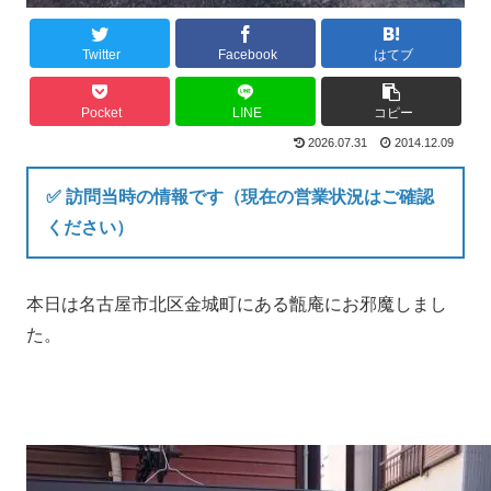
Twitter
Facebook
はてブ
Pocket
LINE
コピー
2026.07.31
2014.12.09
✅ 訪問当時の情報です（現在の営業状況はご確認
ください）
本日は名古屋市北区金城町にある甑庵にお邪魔しまし
た。