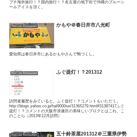
プチ海外旅行！？国内旅行！？名古屋の地下街で沖縄のブルーシ
ールアイスを頂く。
かもや＠春日井市八光町
Red List Restaurant
愛知県は春日井市にあるかもやさんで鴨づくし。
ふぐ提灯！？201312
Red List Restaurant
訪問者履歴をみていると。ふぐ提灯！？コメントもいただく。
http://blogs.yahoo.co.jp/hal9000se/31365279.html#31387417ふぐ
提灯！？コメントの大阪市浪速区の美味しいブログとはこれ。こ
のことら（2013年12月訪問）
五十鈴茶屋201312＠三重県伊勢
Red List Restaurant