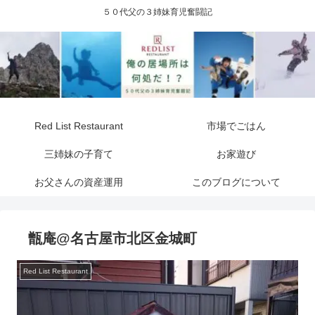
５０代父の３姉妹育児奮闘記
Red List Restaurant
市場でごはん
三姉妹の子育て
お家遊び
お父さんの資産運用
このブログについて
甑庵@名古屋市北区金城町
Red List Restaurant