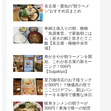
名古屋・愛知の”朝ラーメ
ン”おすすめ店まとめ
奉納土俵入りの朝、柳橋
「魚源食堂」で家族朝ごは
ん｜炭火の鯖と炊きたてご
飯【名古屋・柳橋中央市
場】
寿がきやが朝ラーメンを開
始、これが名古屋の新モー
ニング！500円
【Sugakiya】
星乃珈琲店のお子様ランチ
が300円！？物価高の世で
ここだけデフレ、親はパン
ケーキ＆珈琲で優雅な休日
岐阜タンメンの朝ラーが
300円！東海で唯一の朝営