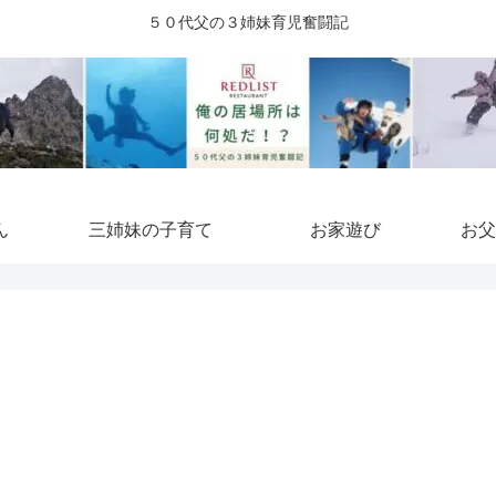
５０代父の３姉妹育児奮闘記
ん
三姉妹の子育て
お家遊び
お父