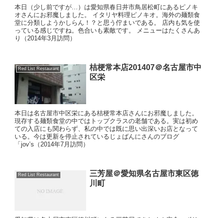
本日（少し前ですが…）は愛知県春日井市鳥居松町にあるピノキ
オさんにお邪魔しました。 イタリヤ料理ピノキオ。海外の麺類食
堂に分類しようかしらん！？と思う佇まいである。 店内も気を使
っている感じですね。色合いも素敵です。 メニューはたくさんあ
り（2014年3月訪問）
桔梗常本店201407＠名古屋市中
Red List Restaurant
区栄
本日は名古屋市中区栄にある桔梗常本店さんにお邪魔しました。
現存する麺類食堂の中ではトップクラスの老舗である。実は初め
ての入店にも関わらず、私の中では既に思い出深いお店となって
いる。今は更新を停止されているじょばんにさんのブログ
「jov’s（2014年7月訪問）
三芳屋＠愛知県名古屋市東区徳
Red List Restaurant
川町