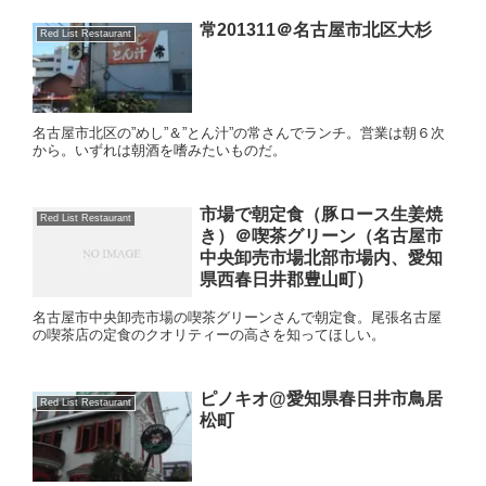
常201311＠名古屋市北区大杉
Red List Restaurant
名古屋市北区の”めし”＆”とん汁”の常さんでランチ。営業は朝６次
から。いずれは朝酒を嗜みたいものだ。
市場で朝定食（豚ロース生姜焼
Red List Restaurant
き）＠喫茶グリーン（名古屋市
中央卸売市場北部市場内、愛知
県西春日井郡豊山町）
名古屋市中央卸売市場の喫茶グリーンさんで朝定食。尾張名古屋
の喫茶店の定食のクオリティーの高さを知ってほしい。
ピノキオ@愛知県春日井市鳥居
Red List Restaurant
松町