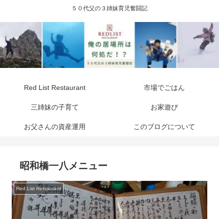
５０代父の３姉妹育児奮闘記
Red List Restaurant
市場でごはん
三姉妹の子育て
お家遊び
お父さんの資産運用
このブログについて
昭和橋一八メニュー
Red List Restaurant