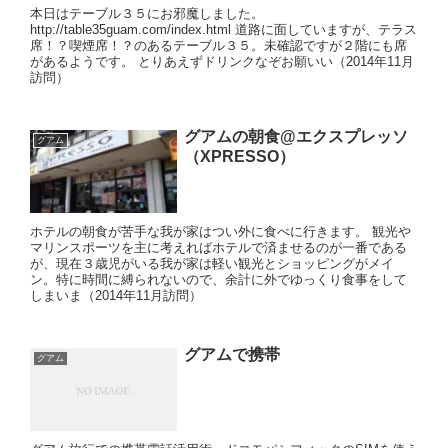
本日はテーブル３５にお邪魔しました。
http://table35guam.com/index.html 道路に面していますが、テラス
席！？喫煙席！？のあるテーブル３５。未確認ですが２階にも席
があるようです。 とりあえずドリンクなぞお願いい（2014年11月
訪問）
グアムの朝食@エクスプレッソ
グアム
（XPRESSO）
ホテルの朝食が苦手な我が家はつい外に食べに行きます。 観光や
マリンスポーツを主に考えればホテルで済ませるのが一番である
が、現在３歳児がいる我が家は軽い観光とショッピングがメイ
ン。特に時間に縛られないので、余計に外でゆっくり食事をして
しまいま（2014年11月訪問）
グアムで携帯
グアム