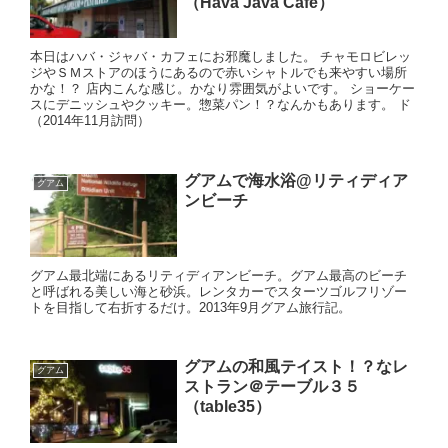
（Hava Java Café）
本日はハバ・ジャバ・カフェにお邪魔しました。 チャモロビレッ
ジやＳＭストアのほうにあるので赤いシャトルでも来やすい場所
かな！？ 店内こんな感じ。かなり雰囲気がよいです。 ショーケー
スにデニッシュやクッキー。惣菜パン！？なんかもあります。 ド
（2014年11月訪問）
グアムで海水浴@リティディア
グアム
ンビーチ
グアム最北端にあるリティディアンビーチ。グアム最高のビーチ
と呼ばれる美しい海と砂浜。レンタカーでスターツゴルフリゾー
トを目指して右折するだけ。2013年9月グアム旅行記。
グアムの和風テイスト！？なレ
グアム
ストラン＠テーブル３５
（table35）