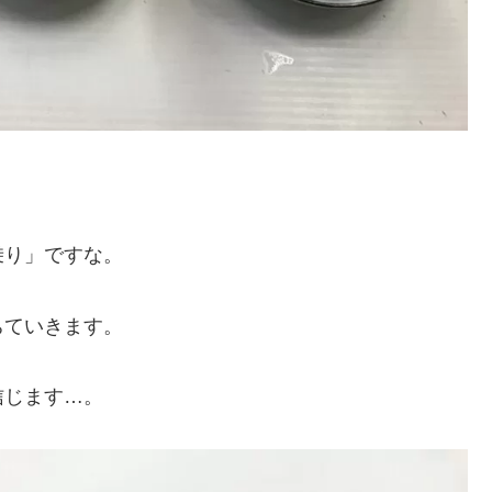
乗り」ですな。
ちていきます。
信じます…。