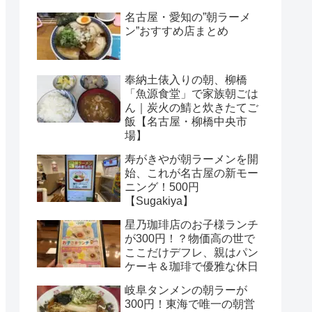
名古屋・愛知の”朝ラーメ
ン”おすすめ店まとめ
奉納土俵入りの朝、柳橋
「魚源食堂」で家族朝ごは
ん｜炭火の鯖と炊きたてご
飯【名古屋・柳橋中央市
場】
寿がきやが朝ラーメンを開
始、これが名古屋の新モー
ニング！500円
【Sugakiya】
星乃珈琲店のお子様ランチ
が300円！？物価高の世で
ここだけデフレ、親はパン
ケーキ＆珈琲で優雅な休日
岐阜タンメンの朝ラーが
300円！東海で唯一の朝営