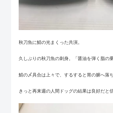
秋刀魚に鯖の光まくった共演。
久しぶりの秋刀魚の刺身。「醤油を弾く脂の
鯖の〆具合は上々で、するすると胃の腑へ落
きっと再来週の人間ドッグの結果は良好だと