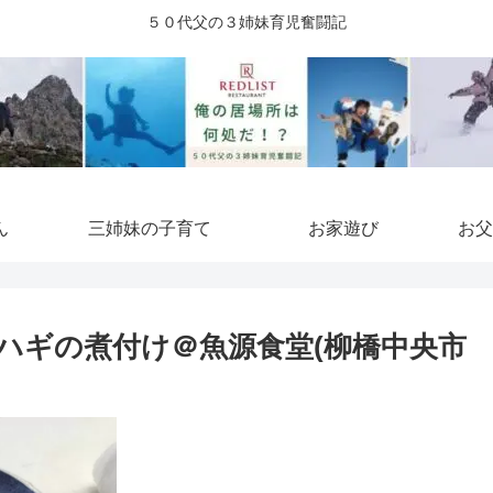
５０代父の３姉妹育児奮闘記
ん
三姉妹の子育て
お家遊び
お父
ハギの煮付け＠魚源食堂(柳橋中央市