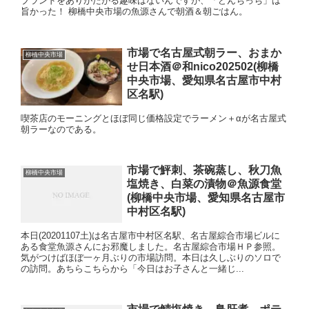
ブランドをありがたがる趣味はないんですが、「どんちっち」は
旨かった！ 柳橋中央市場の魚源さんで朝酒＆朝ごはん。
市場で名古屋式朝ラー、おまか
柳橋中央市場
せ日本酒＠和nico202502(柳橋
中央市場、愛知県名古屋市中村
区名駅)
喫茶店のモーニングとほぼ同じ価格設定でラーメン＋αが名古屋式
朝ラーなのである。
市場で鮃刺、茶碗蒸し、秋刀魚
柳橋中央市場
塩焼き、白菜の漬物＠魚源食堂
(柳橋中央市場、愛知県名古屋市
中村区名駅)
本日(20201107土)は名古屋市中村区名駅、名古屋綜合市場ビルに
ある食堂魚源さんにお邪魔しました。名古屋綜合市場ＨＰ参照。
気がつけばほぼ一ヶ月ぶりの市場訪問。本日は久しぶりのソロで
の訪問。あちらこちらから「今日はお子さんと一緒じ...