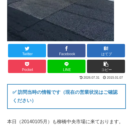
Twitter
Facebook
はてブ
Pocket
LINE
コピー
2026.07.31
2015.01.07
✅ 訪問当時の情報です（現在の営業状況はご確認
ください）
本日（20140105月）も柳橋中央市場に来ております。