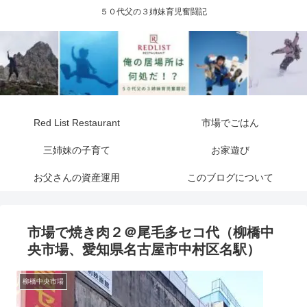
５０代父の３姉妹育児奮闘記
Red List Restaurant
市場でごはん
三姉妹の子育て
お家遊び
お父さんの資産運用
このブログについて
市場で焼き肉２＠尾毛多セコ代（柳橋中
央市場、愛知県名古屋市中村区名駅）
柳橋中央市場