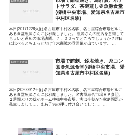
市場で鯖塩焼き、鳥肝煮、ポテ
柳橋中央市場
トサラダ、茶碗蒸し＠魚源食堂
(柳橋中央市場、愛知県名古屋市
中村区名駅)
本日(20171226火)は名古屋市中村区名駅、名古屋綜合市場ビルに
ある食堂魚源さんにお邪魔しました。 魚源さんの開店を意識して
ちょいと遅めの市場訪問。７：００ってところでしょうか？昨日
に比べるとちょっとだけ年末商戦の雰囲気が出ています。 ...
市場で鮪刺、鰯塩焼き、糸コン
柳橋中央市場
煮＠魚源食堂(柳橋中央市場、愛
知県名古屋市中村区名駅)
本日(20200912土)は名古屋市中村区名駅、名古屋綜合市場ビルに
ある食堂魚源さんにお邪魔しました。名古屋綜合市場ＨＰ参照。
２週間ぶりの我がホーム柳橋中央市場。実は今朝がた家庭問題が
発生しまして…、まあ子供の押し付け合いでして…、...