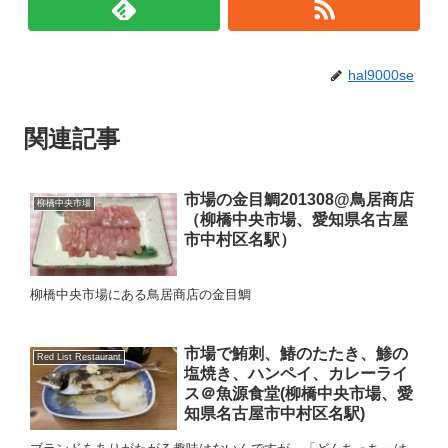
hal9000se
関連記事
市場の金目鯛201308@鳥居商店
柳橋中央市場
（柳橋中央市場、愛知県名古屋
市中村区名駅）
柳橋中央市場にある鳥居商店の金目鯛
市場で鮪刺、鰆のたたき、鯵の
Red List Restaurant
塩焼き、ハンペイ、カレーライ
ス＠魚源食堂(柳橋中央市場、愛
知県名古屋市中村区名駅)