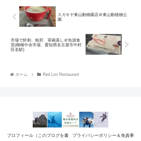
スガキヤ東山動物園店＠東山動植物公
園
市場で鮃刺、鮟肝、茶碗蒸し＠魚源食
堂(柳橋中央市場、愛知県名古屋市中村
区名駅)
ホーム
Red List Restaurant
プロフィール（このブログを書
プライバシーポリシー＆免責事