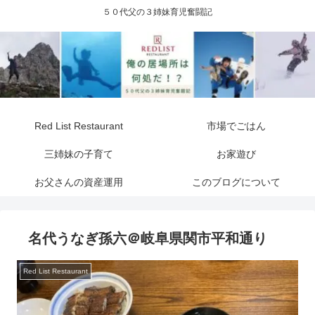
５０代父の３姉妹育児奮闘記
Red List Restaurant
市場でごはん
三姉妹の子育て
お家遊び
お父さんの資産運用
このブログについて
名代うなぎ孫六＠岐阜県関市平和通り
Red List Restaurant