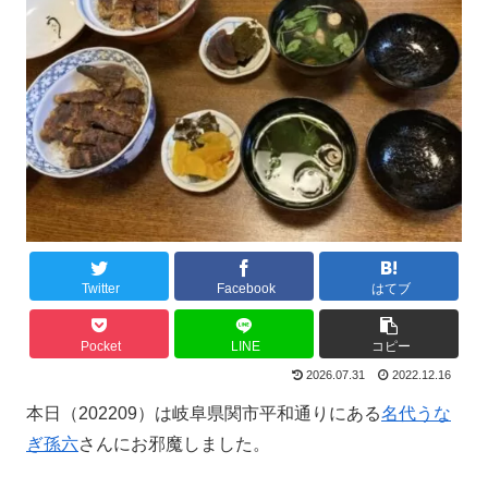
Twitter
Facebook
はてブ
Pocket
LINE
コピー
2026.07.31
2022.12.16
本日（202209）は岐阜県関市平和通りにある
名代うな
ぎ孫六
さんにお邪魔しました。