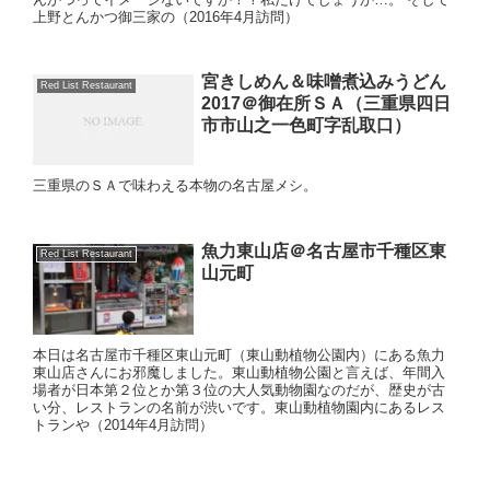
上野とんかつ御三家の（2016年4月訪問）
宮きしめん＆味噌煮込みうどん
Red List Restaurant
2017＠御在所ＳＡ（三重県四日
市市山之一色町字乱取口）
三重県のＳＡで味わえる本物の名古屋メシ。
魚力東山店＠名古屋市千種区東
Red List Restaurant
山元町
本日は名古屋市千種区東山元町（東山動植物公園内）にある魚力
東山店さんにお邪魔しました。東山動植物公園と言えば、年間入
場者が日本第２位とか第３位の大人気動物園なのだが、歴史が古
い分、レストランの名前が渋いです。東山動植物園内にあるレス
トランや（2014年4月訪問）