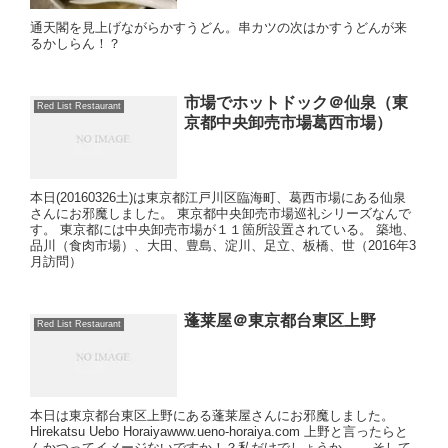
通天閣を見上げながらかすうどん。串カツの次はかすうどんが来
るかしらん！？
市場でホットドック＠仙泉（東
Red List Restaurant
京都中央卸売市場葛西市場）
本日(20160326土)は東京都江戸川区臨海町、葛西市場にある仙泉
さんにお邪魔しました。 東京都中央卸売市場巡礼シリーズなんで
す。 東京都には中央卸売市場が１１箇所設置されている。 築地、
品川（食肉市場）、大田、豊島、淀川、足立、板橋、世（2016年3
月訪問）
蓬莱屋＠東京都台東区上野
Red List Restaurant
本日は東京都台東区上野にある蓬莱屋さんにお邪魔しました。
Hirekatsu Uebo Horaiyawww.ueno-horaiya.com 上野と言ったらと
んかつってイメージないですか！？私だけでしょうか…。 そして