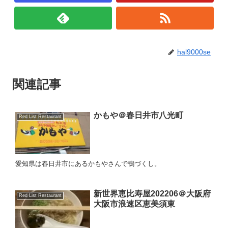
hal9000se
関連記事
かもや＠春日井市八光町
Red List Restaurant
愛知県は春日井市にあるかもやさんで鴨づくし。
新世界恵比寿屋202206＠大阪府
Red List Restaurant
大阪市浪速区恵美須東