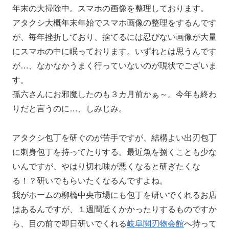
年末の大掃除中。スマホの画像を整理しております。
アタクシ大概年末年始でスマホ画像の整理をするんです
が、毎年挫折しており、捨てるには忍びない画像が大量
にスマホの中に眠っております。いずれとは思うんです
が…、なかなかうまく行っていないのが現状でございま
す。
孫六さんにお邪魔したのも３カ月前かぁ～。今年も終わ
りだと言うのに…、しみじみ。
アタクシ包丁を研ぐのが苦手ですが、結構よい出刃包丁
に刺身包丁を持ってたりする。最近魚を捌くことも少な
いんですが、やはり切れ味が悪くなると研ぎたくな
る！？研いでもらいたくなるんですよね。
我がホームの柳橋中央市場にも包丁を研いでくれるお店
はあるんですが、１週間近くかかったりするものですか
ら、目の前で即日研いでくれる
岐阜関刃物会館
へ持って