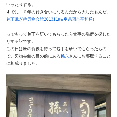
いったりする。
すでに１０年の付き合いになるんだから大したもんだ。
包丁砥ぎ@刃物会館201311(岐阜県関市平和通)
っでもって包丁を研いでもらったら食事の場所を探した
りする訳です。
この日は匠の食後を待って包丁を研いでもらったもの
で、刃物会館の目の前にある
孫六
さんにお邪魔すること
に相成りました。