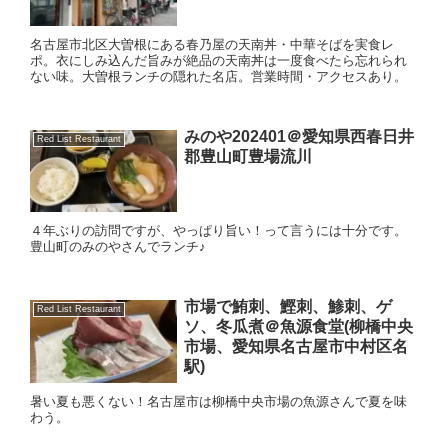
名古屋市北区大曽根にある春乃屋の天南丼・中華そばを実食レ
ポ。衣にしみ込んだ旨みが絶品の天南丼は一度食べたら忘れられ
ない味。大曽根ランチの隠れた名店。営業時間・アクセスあり。
みのや202401＠愛知県西春日井
Red List Restaurant
郡豊山町豊場流川
４年ぶりの訪問ですが、やっぱり旨い！って言うには十分です。
豊山町のみのやさんでランチ♪
市場で鮪刺、鰹刺、鯵刺、ゲ
Red List Restaurant
ソ、冬瓜煮＠魚源食堂(柳橋中央
市場、愛知県名古屋市中村区名
駅)
暑い夏も悪くない！名古屋市は柳橋中央市場の魚源さんで夏を味
わう。