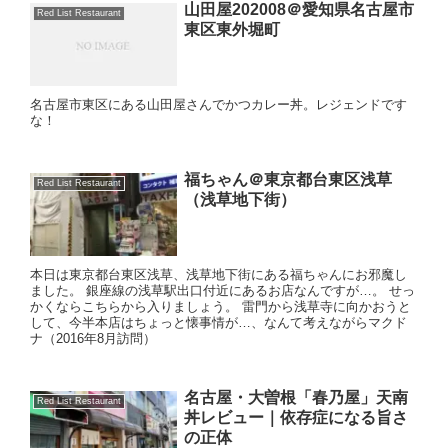
山田屋202008＠愛知県名古屋市
Red List Restaurant
東区東外堀町
名古屋市東区にある山田屋さんでかつカレー丼。レジェンドです
な！
福ちゃん＠東京都台東区浅草
Red List Restaurant
（浅草地下街）
本日は東京都台東区浅草、浅草地下街にある福ちゃんにお邪魔し
ました。 銀座線の浅草駅出口付近にあるお店なんですが…。 せっ
かくならこちらから入りましょう。 雷門から浅草寺に向かおうと
して、今半本店はちょっと懐事情が…、なんて考えながらマクド
ナ（2016年8月訪問）
名古屋・大曽根「春乃屋」天南
Red List Restaurant
丼レビュー｜依存症になる旨さ
の正体