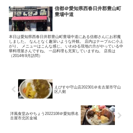
信都＠愛知県西春日井郡豊山町
Red List Restaurant
豊場中道
本日は愛知県西春日井郡豊山町豊場中道にある信都さんにお邪魔
しました。 なんとなく趣深いような外観。 店内はテーブルに小上
がり。 メニューはこんな感じ。 いわゆる現地の方がやっている中
華料理屋さんですね。 一品料理も充実していますね。 店長は
（2014年9月訪問）
えびすや守山店202301＠名古屋市守山
区八剱
洋風食堂みやちょう2022108＠愛知県名
古屋市北区金城