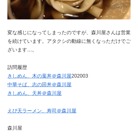
変な感じになってしまったのですが、森川屋さんは営業
を続けています。アタクシの動線に無くなっただけでご
ざいます…。
訪問履歴
きしめん、木の葉丼＠森川屋
202003
中華そば、志の田丼＠森川屋
きしめん、天丼＠森川屋
えび天ラーメン、寿司＠森川屋
森川屋