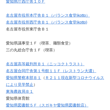
愛知県庁西庁舎１０Ｆ
名古屋市役所本庁舎Ｂ１（バランス食堂ikotto）
名古屋市役所西庁舎Ｂ１（バランス食堂ikotto)
名古屋市役所東庁舎Ｂ１
愛知県議事堂１Ｆ（喫茶、麺類食堂）
三の丸総合庁舎１Ｆ（喫茶）
名古屋高等裁判所Ｂ１（ニッコクトラスト）
名古屋合同庁舎第１号館１１Ｆ（レストラン大濃）
愛知県警察本部Ｂ１
（
Ｒ２１１現在新型コロナウイルス
により見学禁止
）
東海農政局Ｂ１
愛知県体育館
愛知県図書館５Ｆ（スガキヤ愛知県図書館店）