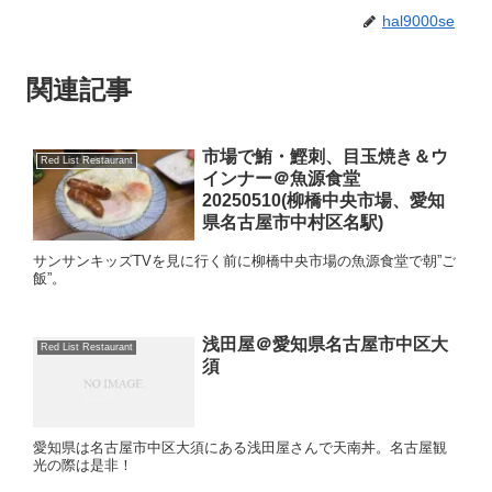
hal9000se
関連記事
市場で鮪・鰹刺、目玉焼き＆ウ
Red List Restaurant
インナー＠魚源食堂
20250510(柳橋中央市場、愛知
県名古屋市中村区名駅)
サンサンキッズTVを見に行く前に柳橋中央市場の魚源食堂で朝”ご
飯”。
浅田屋＠愛知県名古屋市中区大
Red List Restaurant
須
愛知県は名古屋市中区大須にある浅田屋さんで天南丼。名古屋観
光の際は是非！