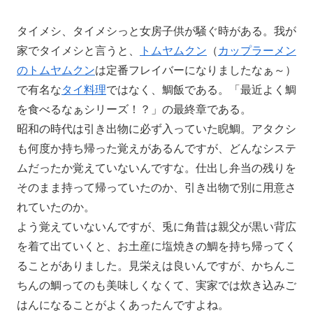
タイメシ、タイメシっと女房子供が騒ぐ時がある。我が
家でタイメシと言うと、
トムヤムクン
（
カップラーメン
のトムヤムクン
は定番フレイバーになりましたなぁ～）
で有名な
タイ料理
ではなく、鯛飯である。「最近よく鯛
を食べるなぁシリーズ！？」の最終章である。
昭和の時代は引き出物に必ず入っていた睨鯛。アタクシ
も何度か持ち帰った覚えがあるんですが、どんなシステ
ムだったか覚えていないんですな。仕出し弁当の残りを
そのまま持って帰っていたのか、引き出物で別に用意さ
れていたのか。
よう覚えていないんですが、兎に角昔は親父が黒い背広
を着て出ていくと、お土産に塩焼きの鯛を持ち帰ってく
ることがありました。見栄えは良いんですが、かちんこ
ちんの鯛ってのも美味しくなくて、実家では炊き込みご
はんになることがよくあったんですよね。