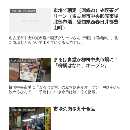
市場で朝定（回鍋肉）＠喫茶グ
Red List Restaurant
リーン（名古屋市中央卸売市場
北部市場、愛知県西春日井郡豊
山町）
名古屋市中央卸売市場の喫茶グリーンさんで朝定（回鍋肉）。北
部市場をふらついて１０年になるんですね。
まるは食堂が柳橋中央市場に！
Red List Restaurant
「柳橋はなれ」オープン。
柳橋中央市場に『まるは食堂』の立ち飲みがオープン！朝8時から
飲めるなんて…！子連れにつき今日は泣く泣く撤退。
市場の肉＠丸十食品
Red List Restaurant