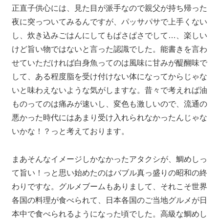
正直子供心には、見た目が派手なので親父が持ち帰った
夜に突っついてみるんですが、パッサパサで上手くない
し、炊き込みごはんにしてもぱさぱさでして…、楽しい
けど旨い物ではないと言った認識でした。能書きを言わ
せていただければ白身魚ってのは風味に甘みが醍醐味で
して、ある程度脂を受け付けない体になってからじゃな
いと味わえないような気がしますな。昔々で考えれば油
ものってのは痛みが速いし、変色も激しいので、流通の
悪かった時代にはあまり受け入れられなかったんじゃな
いかな！？っと考えております。
まあそんなイメージしかなかったアタクシが、鯛めしっ
て旨い！っと思い始めたのはバブル真っ盛りの昭和の終
わりですな。グルメブームもありまして、それこそ世界
各国の料理が食べられて、日本各国のご当地グルメが日
本中で食べられるようになった頃でした。高級な鯛めし