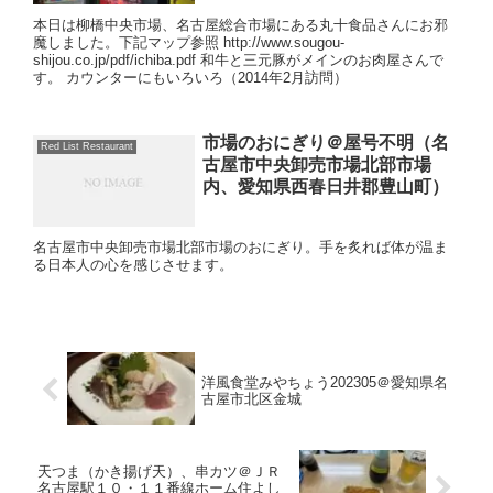
本日は柳橋中央市場、名古屋総合市場にある丸十食品さんにお邪
魔しました。下記マップ参照 http://www.sougou-
shijou.co.jp/pdf/ichiba.pdf 和牛と三元豚がメインのお肉屋さんで
す。 カウンターにもいろいろ（2014年2月訪問）
市場のおにぎり＠屋号不明（名
Red List Restaurant
古屋市中央卸売市場北部市場
内、愛知県西春日井郡豊山町）
名古屋市中央卸売市場北部市場のおにぎり。手を炙れば体が温ま
る日本人の心を感じさせます。
洋風食堂みやちょう202305＠愛知県名
古屋市北区金城
天つま（かき揚げ天）、串カツ＠ＪＲ
名古屋駅１０・１１番線ホーム住よし