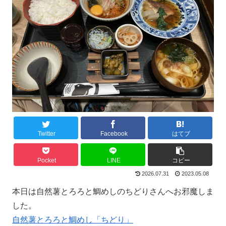
Twitter
Facebook
はてブ
Pocket
LINE
コピー
2026.07.31
2023.05.08
本日は自然薯とろろと鯛めしのちどりさんへお邪魔しま
した。
自然薯とろろと鯛めし「ちどり」