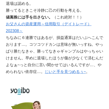
退場は認める。
勝ってるときこそ冷静に己の行動を考える。
値嵩株には手を出さない。
（これ絶対！！）
お父さんの資産運用～信用取引（デイトレード）
202308～
ちなみに６連勝ではあるが、損益通算はだいぶへこんで
おります…。コツコツドカンは意味が無いっすね。やっ
ぱり勝たなきゃ、勝ってなきゃギャンブルはやっちゃい
けません。早めに退場したほうが傷が少なくて済むんだ
よなぁ~っと自分に言い聞かせてはいるんですが…、や
められない依存症…。
じいと手を見つめるぅ~
。