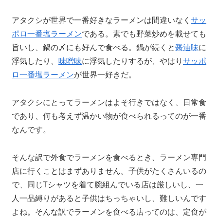
アタクシが世界で一番好きなラーメンは間違いなく
サッ
ポロ一番塩ラーメン
である。素でも野菜炒めを載せても
旨いし、鍋の〆にも好んで食べる。鍋が続くと
醤油味
に
浮気したり、
味噌味
に浮気したりするが、やはり
サッポ
ロ一番塩ラーメン
が世界一好きだ。
アタクシにとってラーメンはよそ行きではなく、日常食
であり、何も考えず温かい物が食べられるってのが一番
なんです。
そんな訳で外食でラーメンを食べるとき、ラーメン専門
店に行くことはまずありません。子供がたくさんいるの
で、同じTシャツを着て腕組んでいる店は厳しいし、一
人一品縛りがあると子供はちっちゃいし、難しいんです
よね。そんな訳でラーメンを食べる店ってのは、定食が