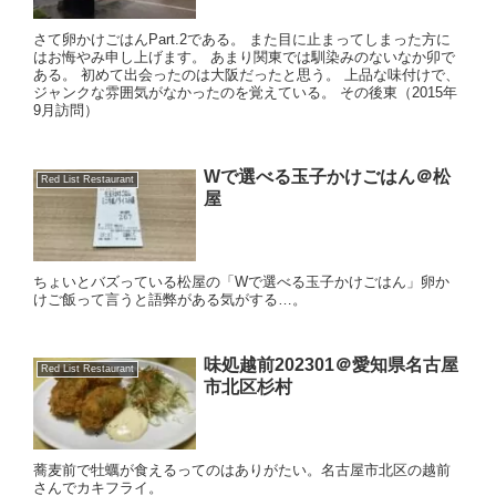
さて卵かけごはんPart.2である。 また目に止まってしまった方に
はお悔やみ申し上げます。 あまり関東では馴染みのないなか卯で
ある。 初めて出会ったのは大阪だったと思う。 上品な味付けで、
ジャンクな雰囲気がなかったのを覚えている。 その後東（2015年
9月訪問）
Wで選べる玉子かけごはん＠松
Red List Restaurant
屋
ちょいとバズっている松屋の「Wで選べる玉子かけごはん」卵か
けご飯って言うと語弊がある気がする…。
味処越前202301＠愛知県名古屋
Red List Restaurant
市北区杉村
蕎麦前で牡蠣が食えるってのはありがたい。名古屋市北区の越前
さんでカキフライ。