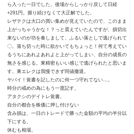
ら入った一日でした。後場からしっかり戻して日経
+291円。握り続けなくて大正解でした。
レザテクは大口の買い集めが見えていたので、このまま
上がっちゃうかな！？っと震えていたんですが、損切出
来ないのが功を奏しまして、ふるい落としで逃げられて
〇。落ち切った時に欲かいてもちょっと！何て考えてい
るうちにあれよあれよと上がってしまい、自分の成長の
無さを感じる。東精密もいい感じで逃げられたと思いま
す。東エレクは我慢できず同値撤退。
ヤバイ！覚書を記したのに何一つ守れてない…。
時分の戒めの為にもう一度記す。
アタクシのデイトレ覚書。
自分の都合を株価に押し付けない
含み損は、一日のトレードで勝った金額の平均の半分以
下にする。
休むも相場。