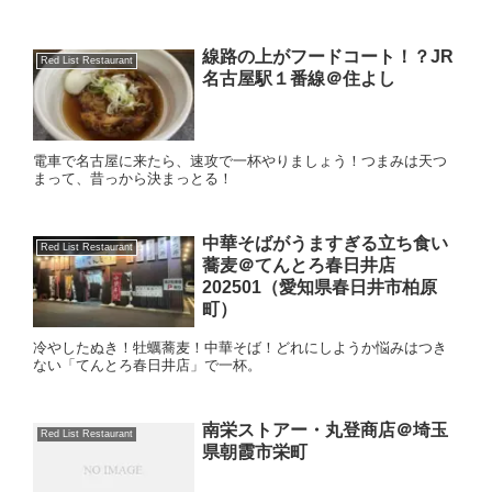
線路の上がフードコート！？JR
Red List Restaurant
名古屋駅１番線＠住よし
電車で名古屋に来たら、速攻で一杯やりましょう！つまみは天つ
まって、昔っから決まっとる！
中華そばがうますぎる立ち食い
Red List Restaurant
蕎麦＠てんとろ春日井店
202501（愛知県春日井市柏原
町）
冷やしたぬき！牡蠣蕎麦！中華そば！どれにしようか悩みはつき
ない「てんとろ春日井店」で一杯。
南栄ストアー・丸登商店＠埼玉
Red List Restaurant
県朝霞市栄町