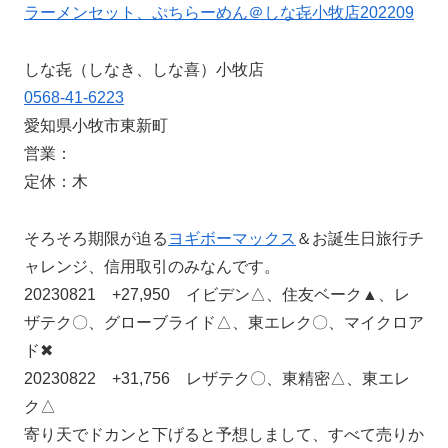
ラーメンセット、ぷちらーめん＠しな㐂小牧店202209
しな㐂（しなき、しな喜）小牧店
0568-41-6223
愛知県小牧市東新町
営業：
定休：木
そろそろ期限が迫る
ヨギボーマックス
＆お誕生日旅行チ
ャレンジ、信用取引のみなんです。
20230821 +27,950 イビデン△、住友ベーク▲、レ
ザテク〇、グローブライド△、東エレク〇、マイクロア
ド✖
20230822 +31,756 レザテク〇、東精密△、東エレ
ク△
寄り天でドカンと下げると予想しまして、すべて売りか