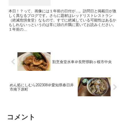
本日！？って、画像には１年前の日付が…。訪問日と掲載日が激
しく異なるブログです。さらに題材はレッドリストレストラン
（絶滅危惧食堂）なもので、すでに絶滅している可能性はあるか
もしれないっというのは常に頭の片隅に置いてお読みください。
１年前の...
割烹食堂水車＠長野県駒ヶ根市中央
めん処にしむら202308＠愛知県春日井
市南下原町
コメント