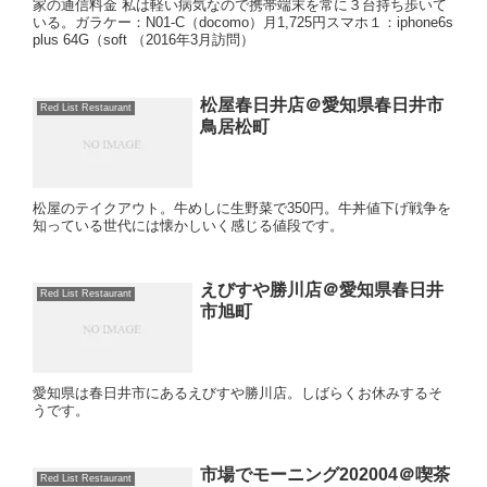
家の通信料金 私は軽い病気なので携帯端末を常に３台持ち歩いて
いる。ガラケー：N01-C（docomo）月1,725円スマホ１：iphone6s
plus 64G（soft （2016年3月訪問）
松屋春日井店＠愛知県春日井市
Red List Restaurant
鳥居松町
松屋のテイクアウト。牛めしに生野菜で350円。牛丼値下げ戦争を
知っている世代には懐かしいく感じる値段です。
えびすや勝川店＠愛知県春日井
Red List Restaurant
市旭町
愛知県は春日井市にあるえびすや勝川店。しばらくお休みするそ
うです。
市場でモーニング202004＠喫茶
Red List Restaurant