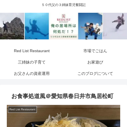
５０代父の３姉妹育児奮闘記
Red List Restaurant
市場でごはん
三姉妹の子育て
お家遊び
お父さんの資産運用
このブログについて
お食事処道風＠愛知県春日井市鳥居松町
Red List Restaurant