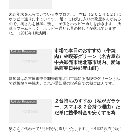
未だ年末をふらついている本ブログ…。 本日（２０１４１２）は
ホッピー通りに来ています。 近くにお気に入りの靴屋さんがある
ので、奥さんを靴屋に残し、子供とホッピー通りを歩きます。 浅
草もブームらしく、ホッピー通りも昔の怪しさが薄れています
ね。（2015年1月訪問）
市場で本日のおすすめ（牛焼
Red List Restaurant
肉）＠喫茶グリーン（名古屋市
中央卸売市場北部市場内、愛知
県西春日井郡豊山町）
愛知県は名古屋市中央卸売市場北部市場にある喫茶グリーンさん
で鉄板焼き牛焼肉。これが愛知県の喫茶店での朝ごはんです。
２台持ちのすすめ（私がガラケ
Red List Restaurant
ー、スマホを２台持つ理由）た
だ単に携帯料金を安くする為…
奥さんに代わって旦那様がお送りいたします。 201602 現在 我が