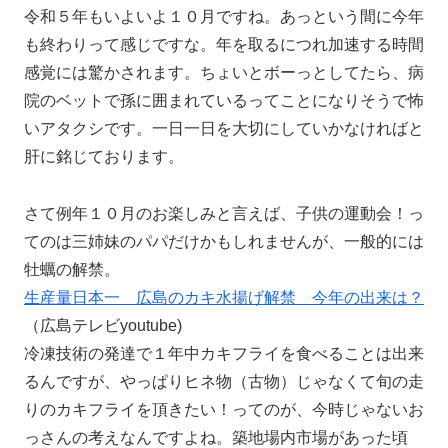
令和５年もいよいよ１０月ですね。あっという間に今年
も終わりって感じですな。年を取るにつれ加速する時間
感覚には驚かされます。ちょいとボーっとしてたら、病
院のベットで孫に囲まれているってことになりそうで怖
いアタクシです。一日一日を大切にしていかなければと
肝に銘じております。
さて例年１０月のお楽しみと言えば、子供の運動会！っ
てのは三姉妹のパパだけかもしれませんが、一般的には
牡蠣の解禁。
生産量日本一 広島のカキ水揚げ解禁 今年の出来は？
（広島テレビyoutube)
冷凍技術の発達で１年中カキフライを食べることは出来
るんですが、やっぱりヒネ物（古物）じゃなくて旬の走
りのカキフライを頂きたい！ってのが、今時じゃないお
っさんの考えなんですよね。築地場内市場があった頃