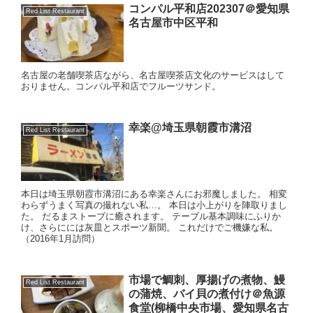
コンパル平和店202307＠愛知県
Red List Restaurant
名古屋市中区平和
名古屋の老舗喫茶店ながら、名古屋喫茶店文化のサービスはして
おりません。コンパル平和店でフルーツサンド。
幸楽@埼玉県朝霞市溝沼
Red List Restaurant
本日は埼玉県朝霞市溝沼にある幸楽さんにお邪魔しました。 相変
わらずうまく写真の撮れない私…。 本日は小上がりを陣取りまし
た。 だるまストーブに癒されます。 テーブル基本調味にふりか
け、さらにには灰皿とスポーツ新聞。 これだけでご機嫌な私。
（2016年1月訪問）
市場で鯛刺、厚揚げの煮物、鰻
Red List Restaurant
の蒲焼、バイ貝の煮付け＠魚源
食堂(柳橋中央市場、愛知県名古