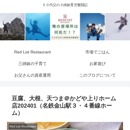
５０代父の３姉妹育児奮闘記
Red List Restaurant
市場でごはん
三姉妹の子育て
お家遊び
お父さんの資産運用
このブログについて
豆腐、大根、天つま＠かどや上りホーム
店202401（名鉄金山駅３・４番線ホー
ム）
Red List Restaurant