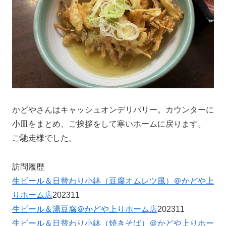
かどやさんはキャッシュオンデリバリー。カウンターに
小皿をまとめ、ご挨拶をして寒いホームに戻ります。
ご馳走様でした。
訪問履歴
生ビール＆日替わり小鉢（豆腐オムレツ風）＠かどや上
りホーム店
202311
生ビール＆湯豆腐＠かどや上りホーム店
202311
生ビール＆日替わり小鉢（焼きそば）＠かどや上りホー