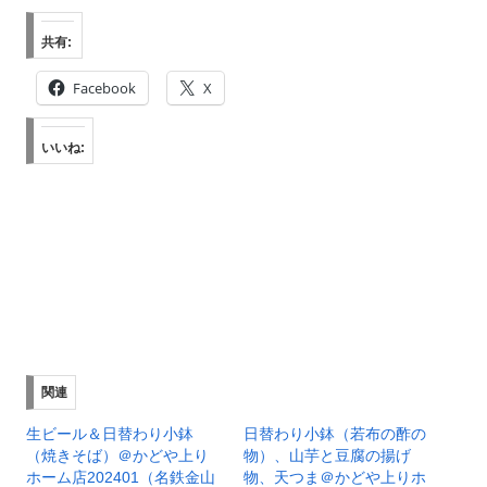
共有:
Facebook
X
いいね:
関連
生ビール＆日替わり小鉢
日替わり小鉢（若布の酢の
（焼きそば）＠かどや上り
物）、山芋と豆腐の揚げ
ホーム店202401（名鉄金山
物、天つま＠かどや上りホ