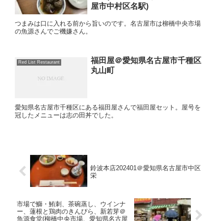
屋市中村区名駅)
つまみは口に入れる前から旨いのです。名古屋市は柳橋中央市場
の魚源さんでご機嫌さん。
福田屋＠愛知県名古屋市千種区
Red List Restaurant
丸山町
愛知県名古屋市千種区にある福田屋さんで福田屋セット。屋号を
冠したメニューは志の田丼でした。
鈴波本店202401＠愛知県名古屋市中区
栄
市場で鰤・鮪刺、茶碗蒸し、ウインナ
ー、蓮根と鶏肉のきんぴら、新若芽＠
魚源食堂(柳橋中央市場、愛知県名古屋