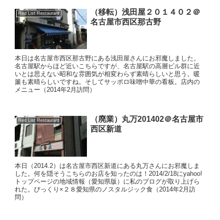
（移転）浅田屋２０１４０２＠
Red List Restaurant
名古屋市西区那古野
本日は名古屋市西区那古野にある浅田屋さんにお邪魔しました。
名古屋駅からほど近いこちらですが、名古屋駅の高層ビル群に近
いとは思えない昭和な雰囲気が相変わらず素晴らしいと思う。暖
簾も素晴らしいですね。そしてサッポロ味噌中華の看板。店内の
メニュー（2014年2月訪問）
（廃業）丸万201402＠名古屋市
Red List Restaurant
西区新道
本日（2014.2）は名古屋市西区新道にある丸万さんにお邪魔しま
した。何を隠そうこちらのお店を知ったのは！2014/2/18にyahoo!
トップページの地域情報（愛知県版）に私のブログが取り上げら
れた。びっくり×２８愛知県のノスタルジック食（2014年2月訪
問）