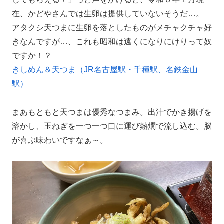
在、かどやさんでは生卵は提供していないそうだ…。
アタクシ天つまに生卵を落としたものがメチャクチャ好
きなんですが…、これも昭和は遠くになりにけりって奴
ですか！？
きしめん＆天つま（JR名古屋駅・千種駅、名鉄金山
駅）
まあもともと天つまは優秀なつまみ。出汁でかき揚げを
溶かし、玉ねぎを一つ一つ口に運び熱燗で流し込む。脳
が喜ぶ味わいですなぁ～。