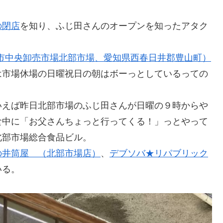
の閉店
を知り、ふじ田さんのオープンを知ったアタク
屋市中央卸売市場北部市場、愛知県西春日井郡豊山町）
は市場休場の日曜祝日の朝はボーっとしているっての
いえば昨日北部市場のふじ田さんが日曜の９時からや
食中に「お父さんちょっと行ってくる！」っとやって
北部市場総合食品ビル。
の井筒屋 （北部市場店）
、
デブソバ★リパブリック
いる。