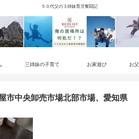
５０代父の３姉妹育児奮闘記
ん
三姉妹の子育て
お家遊び
お父
屋市中央卸売市場北部市場、愛知県