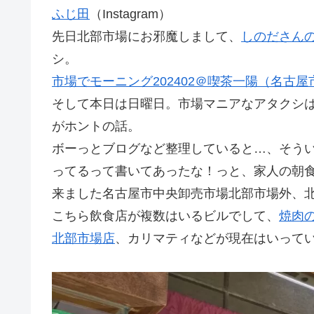
ふじ田
（Instagram）
先日北部市場にお邪魔しまして、
しのださん
シ。
市場でモーニング202402＠喫茶一陽（名古
そして本日は日曜日。市場マニアなアタクシ
がホントの話。
ボーっとブログなど整理していると…、そう
ってるって書いてあったな！っと、家人の朝
来ました名古屋市中央卸売市場北部市場外、
こちら飲食店が複数はいるビルでして、
焼肉
北部市場店
、カリマティなどが現在はいって