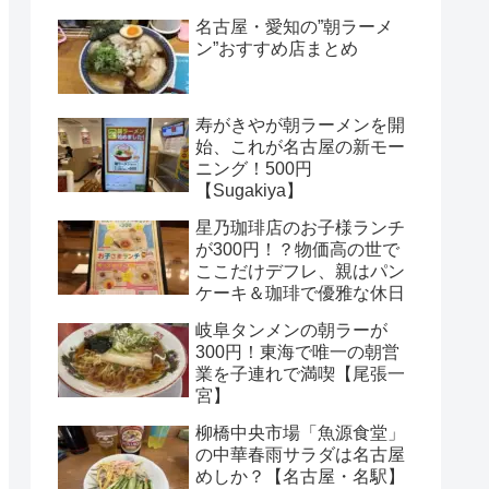
名古屋・愛知の”朝ラーメ
ン”おすすめ店まとめ
寿がきやが朝ラーメンを開
始、これが名古屋の新モー
ニング！500円
【Sugakiya】
星乃珈琲店のお子様ランチ
が300円！？物価高の世で
ここだけデフレ、親はパン
ケーキ＆珈琲で優雅な休日
岐阜タンメンの朝ラーが
300円！東海で唯一の朝営
業を子連れで満喫【尾張一
宮】
柳橋中央市場「魚源食堂」
の中華春雨サラダは名古屋
めしか？【名古屋・名駅】