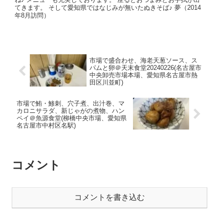
てきます。 そして愛知県ではなじみが無いたぬきそば♪ 夢（2014
年8月訪問）
市場で盛合わせ、海老天葱ソース、ス
パムと卵＠天末食堂20240226(名古屋市
中央卸売市場本場、愛知県名古屋市熱
田区川並町)
市場で鮪・鯵刺、穴子煮、出汁巻、マ
カロニサラダ、新じゃがの煮物、ハン
ペイ＠魚源食堂(柳橋中央市場、愛知県
名古屋市中村区名駅)
コメント
コメントを書き込む