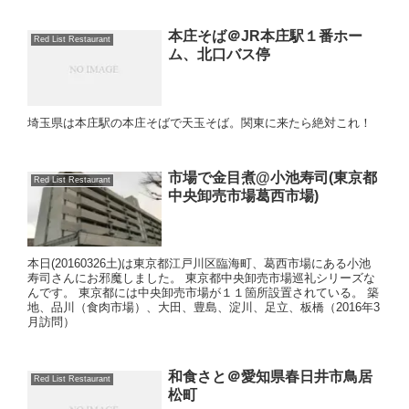
本庄そば＠JR本庄駅１番ホー
Red List Restaurant
ム、北口バス停
埼玉県は本庄駅の本庄そばで天玉そば。関東に来たら絶対これ！
市場で金目煮@小池寿司(東京都
Red List Restaurant
中央卸売市場葛西市場)
本日(20160326土)は東京都江戸川区臨海町、葛西市場にある小池
寿司さんにお邪魔しました。 東京都中央卸売市場巡礼シリーズな
んです。 東京都には中央卸売市場が１１箇所設置されている。 築
地、品川（食肉市場）、大田、豊島、淀川、足立、板橋（2016年3
月訪問）
和食さと＠愛知県春日井市鳥居
Red List Restaurant
松町