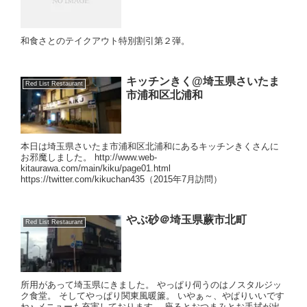
和食さとのテイクアウト特別割引第２弾。
キッチンきく@埼玉県さいたま
Red List Restaurant
市浦和区北浦和
本日は埼玉県さいたま市浦和区北浦和にあるキッチンきくさんに
お邪魔しました。 http://www.web-
kitaurawa.com/main/kiku/page01.html
https://twitter.com/kikuchan435（2015年7月訪問）
やぶ砂＠埼玉県蕨市北町
Red List Restaurant
所用があって埼玉県にきました。 やっぱり伺うのはノスタルジッ
ク食堂。 そしてやっぱり関東風暖簾。 いやぁ～、やぱりいいです
ね♪ メニューも充実しております。 座るとおつまみとお手拭が出