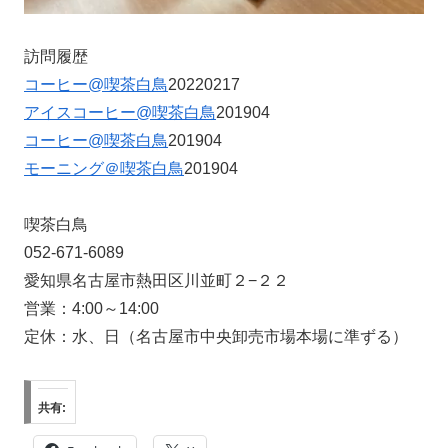
訪問履歴
コーヒー@喫茶白鳥
20220217
アイスコーヒー@喫茶白鳥
201904
コーヒー@喫茶白鳥
201904
モーニング＠喫茶白鳥
201904
喫茶白鳥
052-671-6089
愛知県名古屋市熱田区川並町２−２２
営業：4:00～14:00
定休：水、日（名古屋市中央卸売市場本場に準ずる）
共有: