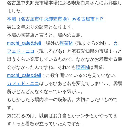
名古屋中央卸売市場本場にある喫茶白鳥さんにお邪魔し
ました。
本場（名古屋市中央卸売市場）by名古屋市ＨＰ
実に２年ぶりの訪問となります。
本場の喫茶店と言うと、場内の白鳥、
mochi_cafe&deli
、場外の
喫茶M
（現まぐろのM）、
カ
フェド・ニコ
（現しるびあ）と流石愛知県の市場！っと
思うくらい充実しているもので、なかなかお邪魔する機
会がなかったんですね。それでも
喫茶M
は閉業、
mochi_cafe&deli
ここ数年開いているのを見ていない、
カフェド・ニコ
はしるびあと名を変えてしまい…、居場
所がどんどんなくなっている気が…。
もしかしたら場内唯一の喫茶店。大切にしたいもので
す。
気になるのは、以前はお弁当とかランチとかやってま
す！っと看板が立っていたんですが…