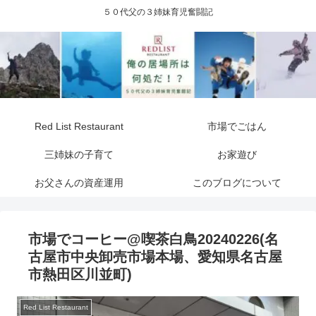
５０代父の３姉妹育児奮闘記
Red List Restaurant
市場でごはん
三姉妹の子育て
お家遊び
お父さんの資産運用
このブログについて
市場でコーヒー@喫茶白鳥20240226(名
古屋市中央卸売市場本場、愛知県名古屋
市熱田区川並町)
Red List Restaurant