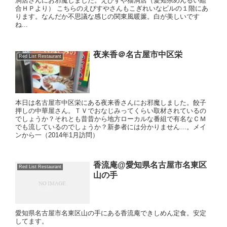
洞店さんにお邪魔しました。えびすや猫洞店（愛知県めんるい組
合ＨＰより） こちらのえびすやさんもこぎれいなビルの１階にあ
ります。なんだか不思議な感じの関東風暖簾。白が美しいです
ね...
夜来香＠名古屋市中区栄
Red List Restaurant
本日は名古屋市中区栄にある夜来香さんにお邪魔しました。餃子
押しの中華屋さん。ＴＶでおなじみってくらい取材されているの
でしょうか？それとも昔昔から地方ローカルな番組で有名なＣＭ
でも流しているのでしょうか？新参者には分かりません…。メイ
ンから一（2014年1月訪問）
香流庵@愛知県名古屋市名東区
Red List Restaurant
山の手
愛知県名古屋市名東区山の手にある香流庵できしめん定食。安定
してます。