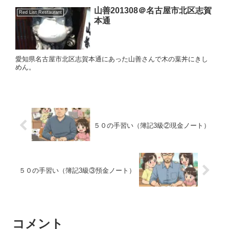
山善201308＠名古屋市北区志賀
Red List Restaurant
本通
愛知県名古屋市北区志賀本通にあった山善さんで木の葉丼にきし
めん。
５０の手習い（簿記3級②現金ノート）
５０の手習い（簿記3級③預金ノート）
コメント