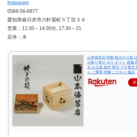
Instagram
0568-56-6877
愛知県春日井市六軒屋町５丁目３９
営業：11:30～14:30分, 17:30～21
定休：水
山本海苔店 特製 焼きのり箱 (
お取り寄せ のり ギフト 老舗 
京 お土産 焙炉 贅沢 プチ贅沢
ん ご褒美 究極 こだわり 逸品
楽