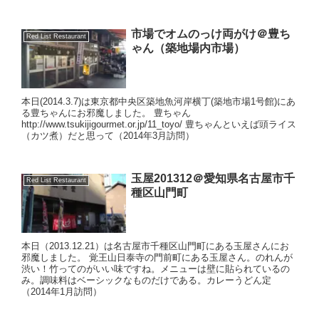
市場でオムのっけ両がけ＠豊ち
Red List Restaurant
ゃん（築地場内市場）
本日(2014.3.7)は東京都中央区築地魚河岸横丁(築地市場1号館)にあ
る豊ちゃんにお邪魔しました。 豊ちゃん
http://www.tsukijigourmet.or.jp/11_toyo/ 豊ちゃんといえば頭ライス
（カツ煮）だと思って（2014年3月訪問）
玉屋201312＠愛知県名古屋市千
Red List Restaurant
種区山門町
本日（2013.12.21）は名古屋市千種区山門町にある玉屋さんにお
邪魔しました。 覚王山日泰寺の門前町にある玉屋さん。のれんが
渋い！竹ってのがいい味ですね。メニューは壁に貼られているの
み。調味料はベーシックなものだけである。カレーうどん定
（2014年1月訪問）