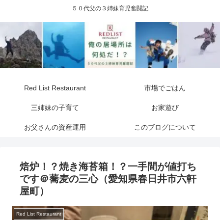
５０代父の３姉妹育児奮闘記
Red List Restaurant
市場でごはん
三姉妹の子育て
お家遊び
お父さんの資産運用
このブログについて
焙炉！？焼き海苔箱！？一手間が値打ち
です＠蕎麦の三心（愛知県春日井市六軒
屋町）
Red List Restaurant