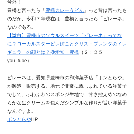
号外！
豊橋と言ったら「
豊橋カレーうどん
」っと昔は言ったも
のだが、令和７年現在は、豊橋と言ったら「ピレーネ」
なのである。
【激白】豊橋市のソウルスイーツ「ピレーネ」ってな
に？ローカルスターピレ姉ことクリス・ブレンダのイレ
ギュラーの顔とは？@愛知・豊橋
（２：２５
you_tube）
ピレーネは、愛知県豊橋市の和洋菓子店「ボンとらや」
が製造・販売する、地元で非常に親しまれている洋菓子
でして、ふわふわのスポンジ生地で、甘さ控えめのなめ
らかな生クリームを包んだシンプルな作りが旨い洋菓子
なんですよ。
ボンとらや
HP