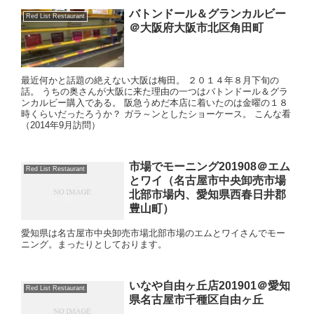
バトンドール＆グランカルビー
Red List Restaurant
＠大阪府大阪市北区角田町
最近何かと話題の絶えない大阪は梅田。 ２０１４年８月下旬の
話。 うちの奥さんが大阪に来た理由の一つはバトンドール＆グラ
ンカルビー購入である。 阪急うめだ本店に着いたのは金曜の１８
時くらいだったろうか？ ガラ～ンとしたショーケース。 こんな看
（2014年9月訪問）
市場でモーニング201908＠エム
Red List Restaurant
とワイ（名古屋市中央卸売市場
北部市場内、愛知県西春日井郡
豊山町）
愛知県は名古屋市中央卸売市場北部市場のエムとワイさんでモー
ニング。まったりとしております。
いなや自由ヶ丘店201901＠愛知
Red List Restaurant
県名古屋市千種区自由ヶ丘