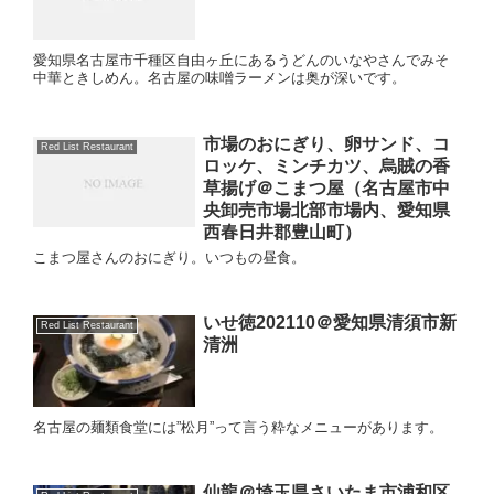
愛知県名古屋市千種区自由ヶ丘にあるうどんのいなやさんでみそ
中華ときしめん。名古屋の味噌ラーメンは奥が深いです。
市場のおにぎり、卵サンド、コ
Red List Restaurant
ロッケ、ミンチカツ、烏賊の香
草揚げ＠こまつ屋（名古屋市中
央卸売市場北部市場内、愛知県
西春日井郡豊山町）
こまつ屋さんのおにぎり。いつもの昼食。
いせ徳202110＠愛知県清須市新
Red List Restaurant
清洲
名古屋の麺類食堂には”松月”って言う粋なメニューがあります。
仙龍＠埼玉県さいたま市浦和区