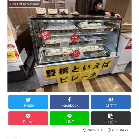
Red List Restaurant
Twitter
Facebook
はてブ
Pocket
LINE
コピー
2026.07.31
2025.04.27