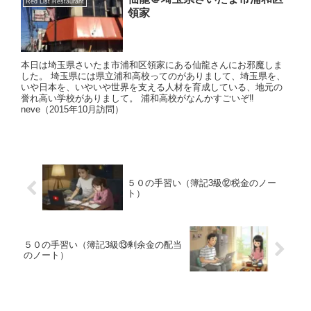
Red List Restaurant
領家
本日は埼玉県さいたま市浦和区領家にある仙龍さんにお邪魔しま
した。 埼玉県には県立浦和高校ってのがありまして、埼玉県を、
いや日本を、いやいや世界を支える人材を育成している、地元の
誉れ高い学校がありまして。 浦和高校がなんかすごいぞ‼
neve（2015年10月訪問）
５０の手習い（簿記3級⑫税金のノー
ト）
５０の手習い（簿記3級⑬剰余金の配当
のノート）