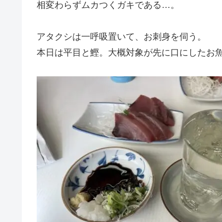
相変わらずムカつくガキである…。
アタクシは一呼吸置いて、お刺身を伺う。
本日は平目と鰹。大概対象が先に口にしたお