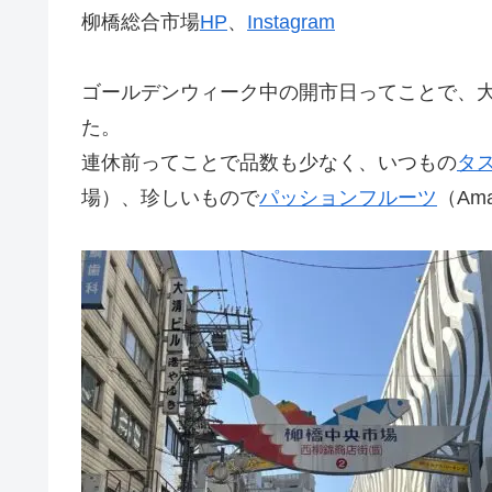
柳橋総合市場
HP
、
Instagram
ゴールデンウィーク中の開市日ってことで、
た。
連休前ってことで品数も少なく、いつもの
タ
場）、珍しいもので
パッションフルーツ
（Am