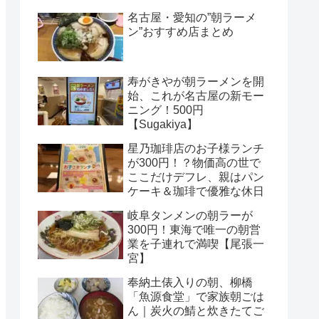
名古屋・愛知の”朝ラーメ
ン”おすすめ店まとめ
寿がきやが朝ラーメンを開
始、これが名古屋の新モー
ニング！500円
【Sugakiya】
星乃珈琲店のお子様ランチ
が300円！？物価高の世で
ここだけデフレ、親はパン
ケーキ＆珈琲で優雅な休日
岐阜タンメンの朝ラーが
300円！東海で唯一の朝営
業を子連れで満喫【尾張一
宮】
奉納土俵入りの朝、柳橋
「魚源食堂」で家族朝ごは
ん｜炭火の鯖と炊きたてご