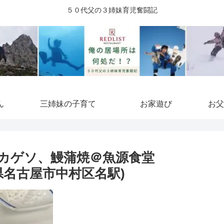
５０代父の３姉妹育児奮闘記
ん
三姉妹の子育て
お家遊び
お父
カゲソ、鰻蒲焼＠魚源食堂
知県名古屋市中村区名駅)