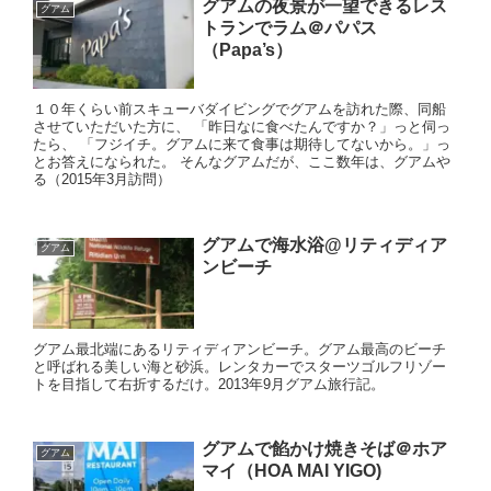
グアムの夜景が一望できるレス
グアム
トランでラム＠パパス
（Papa’s）
１０年くらい前スキューバダイビングでグアムを訪れた際、同船
させていただいた方に、 「昨日なに食べたんですか？」っと伺っ
たら、 「フジイチ。グアムに来て食事は期待してないから。」っ
とお答えになられた。 そんなグアムだが、ここ数年は、グアムや
る（2015年3月訪問）
グアムで海水浴@リティディア
グアム
ンビーチ
グアム最北端にあるリティディアンビーチ。グアム最高のビーチ
と呼ばれる美しい海と砂浜。レンタカーでスターツゴルフリゾー
トを目指して右折するだけ。2013年9月グアム旅行記。
グアムで餡かけ焼きそば＠ホア
グアム
マイ（HOA MAI YIGO)