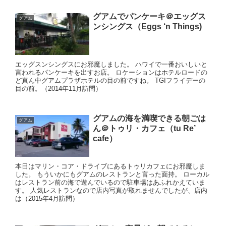
グアムでパンケーキ＠エッグス
グアム
ンシングス（Eggs ‘n Things)
エッグスンシングスにお邪魔しました。 ハワイで一番おいしいと
言われるパンケーキを出すお店。 ロケーションはホテルロードの
ど真ん中グアムプラザホテルの目の前ですね。 TGIフライデーの
目の前。（2014年11月訪問）
グアムの海を満喫できる朝ごは
グアム
ん＠トゥリ・カフェ（tu Re’
cafe）
本日はマリン・コア・ドライブにあるトゥリカフェにお邪魔しま
した。 もういかにもグアムのレストランと言った面持。 ローカル
はレストラン前の海で遊んでいるので駐車場はあふれかえていま
す。 人気レストランなので店内写真が取れませんでしたが、店内
は（2015年4月訪問）