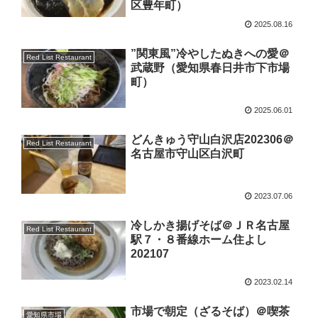
区豊年町）
2025.08.16
”関東風”冷やしたぬきへの愛＠
Red List Restaurant
武蔵野（愛知県春日井市下市場
町）
2025.06.01
どんきゅう守山白沢店202306＠
Red List Restaurant
名古屋市守山区白沢町
2023.07.06
冷しかき揚げそば＠ＪＲ名古屋
Red List Restaurant
駅７・８番線ホーム住よし
202107
2023.02.14
市場で朝定（ざるそば）＠喫茶
愛知県市場