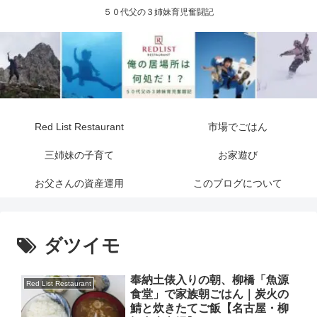
５０代父の３姉妹育児奮闘記
Red List Restaurant
市場でごはん
三姉妹の子育て
お家遊び
お父さんの資産運用
このブログについて
ダツイモ
奉納土俵入りの朝、柳橋「魚源
Red List Restaurant
食堂」で家族朝ごはん｜炭火の
鯖と炊きたてご飯【名古屋・柳