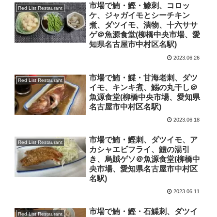
市場で鮪・鰹・鯵刺、コロッ
Red List Restaurant
ケ、ジャガイモとシーチキン
煮、ダツイモ、漬物、十六ササ
ゲ＠魚源食堂(柳橋中央市場、愛
知県名古屋市中村区名駅)
2023.06.26
市場で鮪・鰈・甘海老刺、ダツ
Red List Restaurant
イモ、キンキ煮、鰯の丸干し＠
魚源食堂(柳橋中央市場、愛知県
名古屋市中村区名駅)
2023.06.18
市場で鮪・鰹刺、ダツイモ、ア
Red List Restaurant
カシャエビフライ、鱧の湯引
き、烏賊ゲソ＠魚源食堂(柳橋中
央市場、愛知県名古屋市中村区
名駅)
2023.06.11
市場で鮪・鰹・石鰈刺、ダツイ
Red List Restaurant