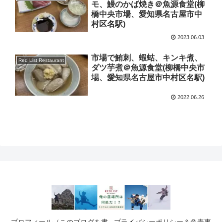
モ、鰻のかば焼き＠魚源食堂(柳
橋中央市場、愛知県名古屋市中
村区名駅)
2023.06.03
市場で鮪刺、蝦蛄、キンキ煮、
Red List Restaurant
ダツ芋煮＠魚源食堂(柳橋中央市
場、愛知県名古屋市中村区名駅)
2022.06.26