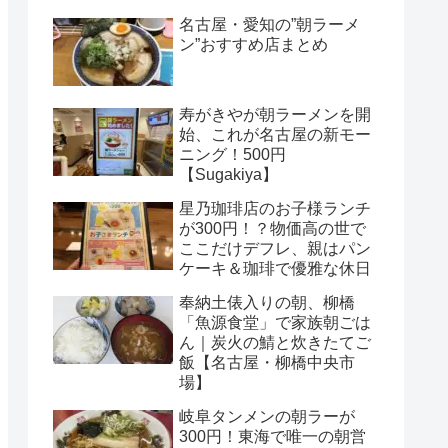
名古屋・愛知の”朝ラーメ
ン”おすすめ店まとめ
寿がきやが朝ラーメンを開
始、これが名古屋の新モー
ニング！500円
【Sugakiya】
星乃珈琲店のお子様ランチ
が300円！？物価高の世で
ここだけデフレ、親はパン
ケーキ＆珈琲で優雅な休日
奉納土俵入りの朝、柳橋
「魚源食堂」で家族朝ごは
ん｜炭火の鯖と炊きたてご
飯【名古屋・柳橋中央市
場】
岐阜タンメンの朝ラーが
300円！東海で唯一の朝営