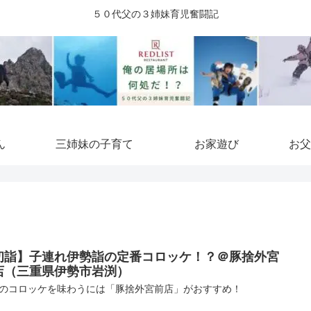
５０代父の３姉妹育児奮闘記
ん
三姉妹の子育て
お家遊び
お父
初詣】子連れ伊勢詣の定番コロッケ！？＠豚捨外宮
店（三重県伊勢市岩渕）
のコロッケを味わうには「豚捨外宮前店」がおすすめ！