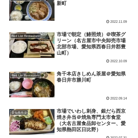
新町
2022.11.09
市場で朝定（鰆照焼）＠喫茶グ
Red List Restaurant
リーン（名古屋市中央卸売市場
北部市場、愛知県西春日井郡豊
山町）
2022.10.09
角千本店きしめん茶屋＠愛知県
Red List Restaurant
春日井市勝川町
2022.09.14
市場でいわし刺身、銀だら西京
愛知県市場
焼き弁当＠焼魚専門太市食堂
（大名古屋食品卸センター、愛
知県熱田区日比野）
2022.07.31