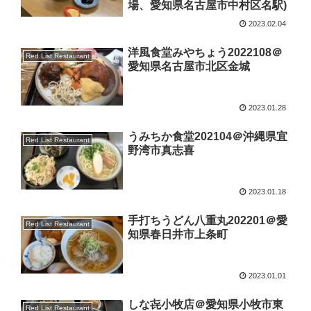
場、愛知県名古屋市中村区名駅)
2023.02.04
洋風食堂みやちょう2022108＠
Red List Restaurant
愛知県名古屋市北区金城
2023.01.28
うみちか食堂202104＠沖縄県宜
Red List Restaurant
野湾市真志喜
2023.01.18
手打ちうどん八重丸202201＠愛
Red List Restaurant
知県春日井市上条町
2023.01.01
しな㐂小牧店＠愛知県小牧市東
Red List Restaurant