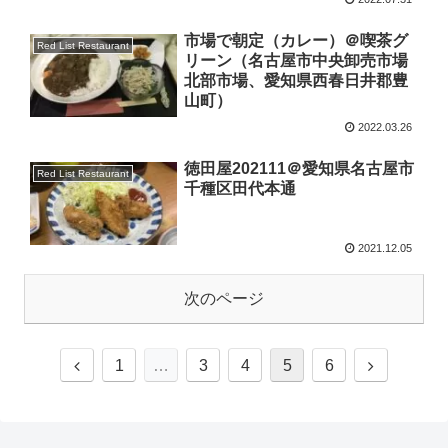
市場で朝定（カレー）＠喫茶グ
Red List Restaurant
リーン（名古屋市中央卸売市場
北部市場、愛知県西春日井郡豊
山町）
2022.03.26
徳田屋202111＠愛知県名古屋市
Red List Restaurant
千種区田代本通
2021.12.05
次のページ
1
…
3
4
5
6