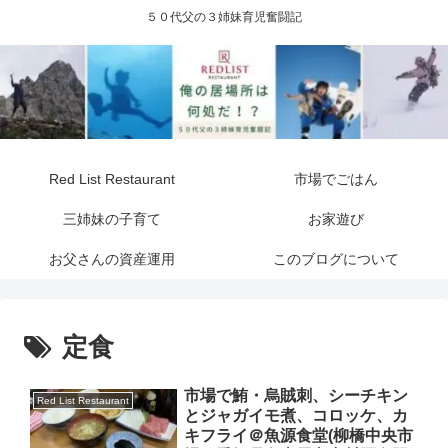
５０代父の３姉妹育児奮闘記
Red List Restaurant
市場でごはん
三姉妹の子育て
お家遊び
お父さんの資産運用
このブログについて
定食
市場で鮪・烏賊刺、シーチキン
Red List Restaurant
とジャガイモ煮、コロッケ、カ
キフライ＠魚源食堂(柳橋中央市