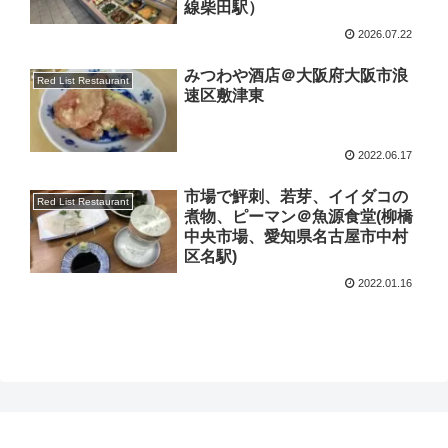
線柴田駅）
2026.07.22
みつわや酒店＠大阪府大阪市浪
Red List Restaurant
速区敷津東
2022.06.17
市場で鮃刺、若芽、イイダコの
Red List Restaurant
煮物、ピーマン＠魚源食堂(柳橋
中央市場、愛知県名古屋市中村
区名駅)
2022.01.16