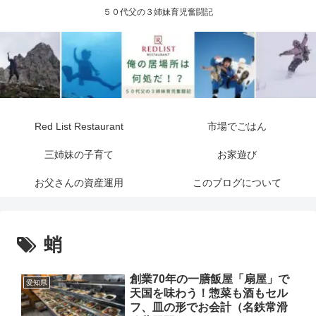
５０代父の３姉妹育児奮闘記
Red List Restaurant
市場でごはん
三姉妹の子育て
お家遊び
お父さんの資産運用
このブログについて
蛸
創業70年の一膳飯屋「扇屋」で
愛知県
天国を味わう！惣菜も酒もセル
フ、皿の形でお会計（名鉄常滑