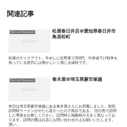
関連記事
松屋春日井店＠愛知県春日井市
Red List Restaurant
鳥居松町
松屋のテイクアウト。牛めしに生野菜で350円。牛丼値下げ戦争を
知っている世代には懐かしいく感じる値段です。
春木屋＠埼玉県蕨市塚越
Red List Restaurant
本日は埼玉県蕨市塚越にある春木屋さんにお邪魔しました。前回
訪問時ラーメンがやたら旨かったので再訪である。 空の色で訪問
した季節をお察しください。訪問時と掲載時が大きく異なってお
ります。訪問の際はお店にお問い合わせの上お願いいたします。
潔い...