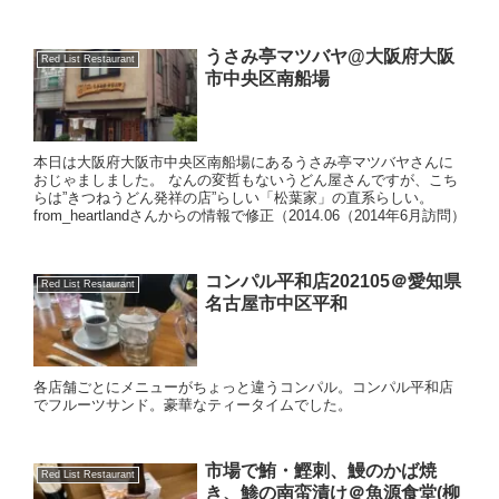
うさみ亭マツバヤ@大阪府大阪
Red List Restaurant
市中央区南船場
本日は大阪府大阪市中央区南船場にあるうさみ亭マツバヤさんに
おじゃましました。 なんの変哲もないうどん屋さんですが、こち
らは”きつねうどん発祥の店”らしい「松葉家」の直系らしい。
from_heartlandさんからの情報で修正（2014.06（2014年6月訪問）
コンパル平和店202105＠愛知県
Red List Restaurant
名古屋市中区平和
各店舗ごとにメニューがちょっと違うコンパル。コンパル平和店
でフルーツサンド。豪華なティータイムでした。
市場で鮪・鰹刺、鰻のかば焼
Red List Restaurant
き、鯵の南蛮漬け＠魚源食堂(柳