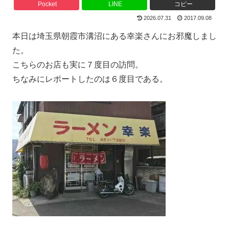
Pocket
LINE
コピー
2026.07.31
2017.09.08
本日は埼玉県朝霞市溝沼にある幸楽さんにお邪魔しまし
た。
こちらのお店も実に７度目の訪問。
ちなみにレポートしたのは６度目である。