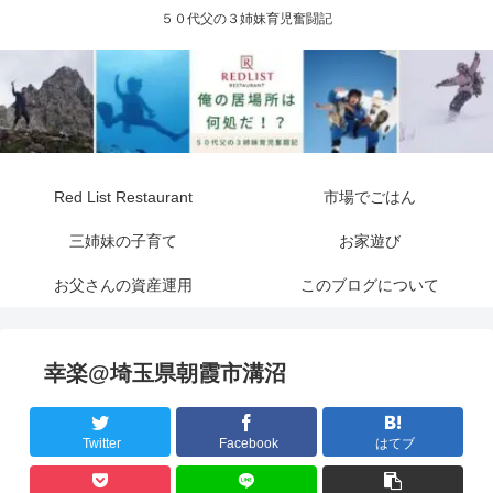
５０代父の３姉妹育児奮闘記
Red List Restaurant
市場でごはん
三姉妹の子育て
お家遊び
お父さんの資産運用
このブログについて
幸楽@埼玉県朝霞市溝沼
Twitter
Facebook
はてブ