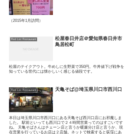
（2015年1月訪問）
松屋春日井店＠愛知県春日井市
Red List Restaurant
鳥居松町
松屋のテイクアウト。牛めしに生野菜で350円。牛丼値下げ戦争を
知っている世代には懐かしいく感じる値段です。
天亀そば@埼玉県川口市西川口
Red List Restaurant
本日は埼玉県川口市西川口にある天亀そば西川口店にお邪魔しま
した。 駅前といっても西川口で２４時間営業ってのはすごいです
ね。 天亀そばさんはチェーン店と言うか暖簾分け店と言うか、現
在営業を行っているお店は２店舗。ネットで検索すると荻窪にあ