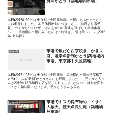
身＠かとう（築地場内市場）
本日(20160130土)は東京都中央区築地場内市場にあるかとうさん
にお邪魔しました。 本日休日出勤につき、さらに前日より雪予
報。 仕方がないので朝ごはんを食べに高速を飛ばして築地市場
へ…。 築地場内市場に入ったのは５時過ぎ。 雪は降ってい（2016
年1月訪問）
市場で銀だら西京焼き、かき豆
築地市場
腐、塩辛＠新制かとう(築地場内
市場、東京都中央区築地）
本日(20171125土)は東京都中央区築地、築地場内市場魚河岸横丁
８号館にある”新制”かとうさんにお邪魔しました。（元）かとうさ
んは2016年12月30日で店を閉じられてしまったので、経営が変わ
ってから初訪問になります。元かとうさんも居ぬ...
市場でキスの昆布締め、イサキ
築地市場
大葉天、鱧天＠長生庵（築地場
外市場）