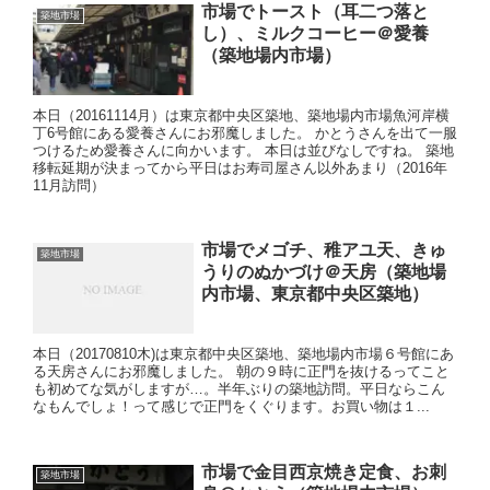
市場でトースト（耳二つ落と
築地市場
し）、ミルクコーヒー＠愛養
（築地場内市場）
本日（20161114月）は東京都中央区築地、築地場内市場魚河岸横
丁6号館にある愛養さんにお邪魔しました。 かとうさんを出て一服
つけるため愛養さんに向かいます。 本日は並びなしですね。 築地
移転延期が決まってから平日はお寿司屋さん以外あまり（2016年
11月訪問）
市場でメゴチ、稚アユ天、きゅ
築地市場
うりのぬかづけ＠天房（築地場
内市場、東京都中央区築地）
本日（20170810木)は東京都中央区築地、築地場内市場６号館にあ
る天房さんにお邪魔しました。 朝の９時に正門を抜けるってこと
も初めてな気がしますが…。半年ぶりの築地訪問。平日ならこん
なもんでしょ！って感じで正門をくぐります。お買い物は１...
市場で金目西京焼き定食、お刺
築地市場