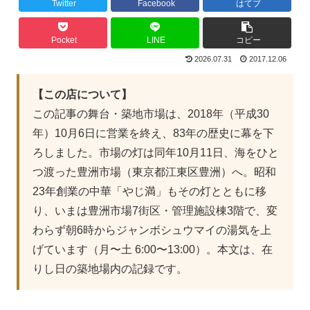
Twitter
Facebook
はてブ
Pocket
LINE
コピー
2026.07.31
2017.12.06
【この店について】
この記事の舞台・築地市場は、2018年（平成30
年）10月6日に営業を終え、83年の歴史に幕を下
ろしました。市場の灯は同年10月11日、海をひと
つ渡った豊洲市場（東京都江東区豊洲）へ。昭和
23年創業の中華「やじ満」もその灯とともに移
り、いまは豊洲市場7街区・管理施設棟3階で、変
わらず朝6時からジャンボシュウマイの湯気を上
げています（月〜土 6:00〜13:00）。本文は、在
りし日の築地場内の記録です。