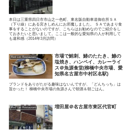
本日は三重県四日市市山之一色町、東名阪自動車道御在所ＳＡ
（下り線）にある宮きしめんにお邪魔しました。 ＳＡであまり食
事をすることがないのですが、こちらはお勧めなのでご紹介をし
ておきたいと思いまして。ここは一般的な愛知県の人が利用して
も違和感（2014年3月訪問）
市場で鮪刺、鰆のたたき、鯵の
Red List Restaurant
塩焼き、ハンペイ、カレーライ
ス＠魚源食堂(柳橋中央市場、愛
知県名古屋市中村区名駅)
ブランドをありがたがる趣味はないんですが、「どんちっち」は
旨かった！ 柳橋中央市場の魚源さんで朝酒＆朝ごはん。
増田屋＠名古屋市東区代官町
Red List Restaurant