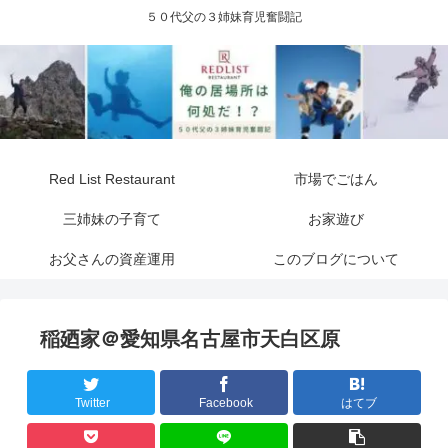
５０代父の３姉妹育児奮闘記
Red List Restaurant
市場でごはん
三姉妹の子育て
お家遊び
お父さんの資産運用
このブログについて
稲廼家＠愛知県名古屋市天白区原
Twitter
Facebook
はてブ