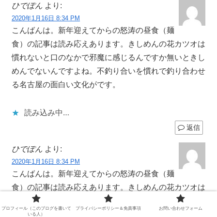
ひでぽん
より:
2020年1月16日 8:34 PM
こんばんは。新年迎えてからの怒涛の昼食（麺
食）の記事は読み応えあります。きしめんの花カツオは
慣れないと口のなかで邪魔に感じるんですか無いときし
めんでないんですよね。不釣り合いを慣れで釣り合わせ
る名古屋の面白い文化がです。
読み込み中…
返信
ひでぽん
より:
2020年1月16日 8:34 PM
こんばんは。新年迎えてからの怒涛の昼食（麺
食）の記事は読み応えあります。きしめんの花カツオは
慣れないと口のなかで邪魔に感じるんですか無いときし
プロフィール（このブログを書いて
プライバシーポリシー＆免責事項
お問い合わせフォーム
めんでないんですよね。不釣り合いを慣れで釣り合わせ
いる人）