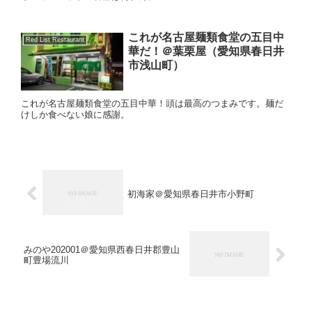
これが名古屋麺類食堂の五目中
Red List Restaurant
華だ！＠葉栗屋（愛知県春日井
市浅山町）
これが名古屋麺類食堂の五目中華！頭は最高のつまみです。麺だ
けしか食べない娘に感謝。
初海家＠愛知県春日井市小野町
みのや202001＠愛知県西春日井郡豊山
町豊場流川