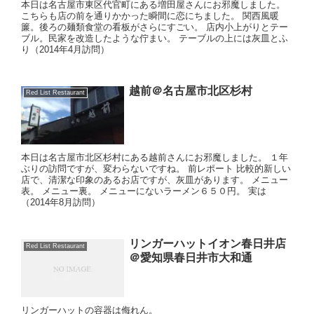
本日は名古屋市東区代官町にある増田屋さんにお邪魔しました。
こちらも店の前を通りかかった瞬間に恋にちました。 関西風暖
簾。後ろの麺類食堂の看板がさらにすごい。 店内小上がりとテー
ブル。民家を改造したような佇まい。 テーブルの上には灰皿とふ
り（2014年4月訪問）
越前＠名古屋市北区杉村
Red List Restaurant
本日は名古屋市北区杉村にある越前さんにお邪魔しました。 １年
ぶりの訪問ですが、変わらないですね。 前レポート 比較的新しい
店で、清潔な印象のあるお店ですが、灰皿があります。 メニュー
表。 メニュー裏。 メニューにないラーメン６５０円。 実は
（2014年8月訪問）
リンガーハットイオン春日井店
Red List Restaurant
＠愛知県春日井市大和通
リンガーハットの容器は侮れん。