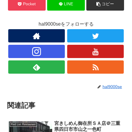
Pocket
LINE
コピー
hal9000seをフォローする
hal9000se
関連記事
宮きしめん御在所ＳＡ店＠三重
Red List Restaurant
県四日市市山之一色町