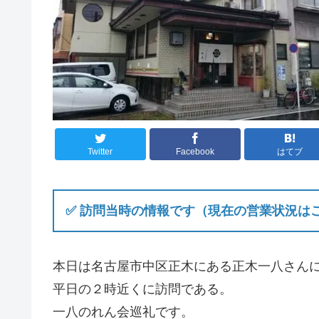
Twitter
Facebook
はてブ
✅ 訪問当時の情報です（現在の営業状況は
本日は名古屋市中区正木にある正木一八さん
平日の２時近くに訪問である。
一八のれん会巡礼です。