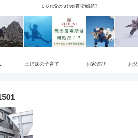
５０代父の３姉妹育児奮闘記
ん
三姉妹の子育て
お家遊び
お父
501