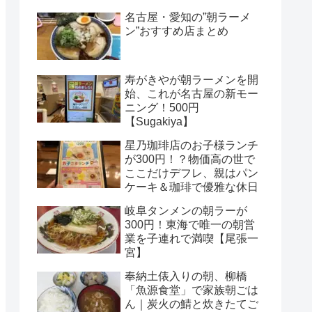
名古屋・愛知の”朝ラーメ
ン”おすすめ店まとめ
寿がきやが朝ラーメンを開
始、これが名古屋の新モー
ニング！500円
【Sugakiya】
星乃珈琲店のお子様ランチ
が300円！？物価高の世で
ここだけデフレ、親はパン
ケーキ＆珈琲で優雅な休日
岐阜タンメンの朝ラーが
300円！東海で唯一の朝営
業を子連れで満喫【尾張一
宮】
奉納土俵入りの朝、柳橋
「魚源食堂」で家族朝ごは
ん｜炭火の鯖と炊きたてご