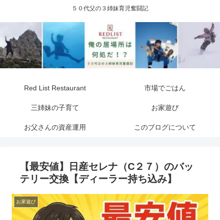
５０代父の３姉妹育児奮闘記
Red List Restaurant
市場でごはん
三姉妹の子育て
お家遊び
お父さんの資産運用
このブログについて
【最安値】日産セレナ（C２７）のバッ
テリー交換【ディーラー持ち込み】
お家遊び