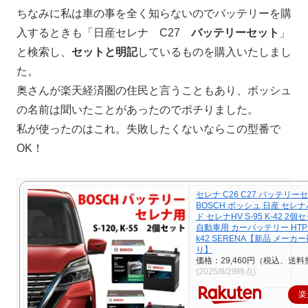
ちなみに私は車の事を全く知らないのでバッテリーを購
入するときも「日産セレナ C27
バッテリーセット
」
と検索し、
セットと明記
しているものを購入いたしまし
た。
奥さんが楽天経済圏の住民と言うこともあり、ボッシュ
の名前は聞いたことがあったのでポチりました。
私が使ったのはこれ。失敗したくないならこの型番で
OK！
セレナ C26 C27 バッテリー
BOSCH ボッシュ 日産 セレ
ド セレナHV S-95 K-42 2個
自動車用 カーバッテリー HTP E
k42 SERENA【新品 メーカ
り】
価格：29,460円（税込、送料
(2025/8/29時点)
楽