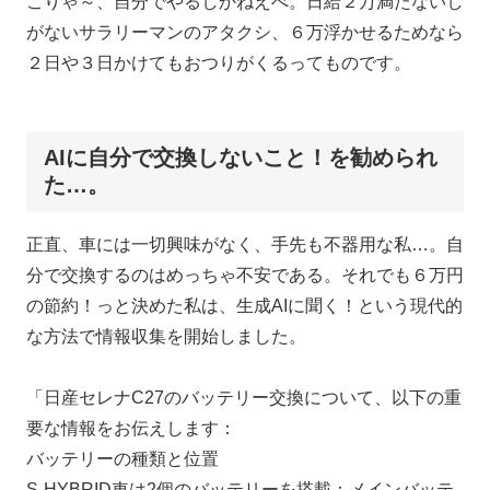
こりゃ～、自分でやるしかねえべ。日給２万満たないし
がないサラリーマンのアタクシ、６万浮かせるためなら
２日や３日かけてもおつりがくるってものです。
AIに自分で交換しないこと！を勧められ
た…。
正直、車には一切興味がなく、手先も不器用な私…。自
分で交換するのはめっちゃ不安である。それでも６万円
の節約！っと決めた私は、生成AIに聞く！という現代的
な方法で情報収集を開始しました。
「日産セレナC27のバッテリー交換について、以下の重
要な情報をお伝えします：
バッテリーの種類と位置
S-HYBRID車は2個のバッテリーを搭載：メインバッテ