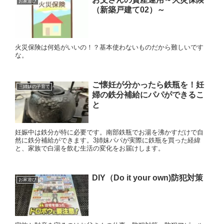
お家遊び
（新築戸建て02）～
火災保険は何処がいいの！？基本使わないものだから難しいです
な。
ご懐妊が分かったら鉄瓶を！妊
三姉妹の子育て
婦の鉄分補給にパパができるこ
と
妊娠中は鉄分が特に必要です。南部鉄瓶でお湯を沸かすだけで自
然に鉄分補給ができます。3姉妹パパが実際に鉄瓶を買った経緯
と、家族で白湯を飲む生活の変化をお届けします。
DIY（Do it your own)防犯対策
お家遊び