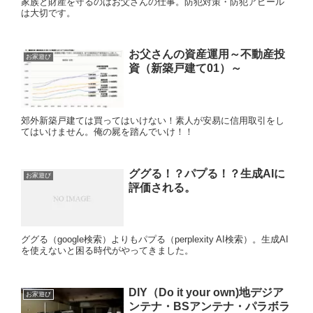
家族と財産を守るのはお父さんの仕事。防犯対策・防犯アピール
は大切です。
お父さんの資産運用～不動産投
お家遊び
資（新築戸建て01）～
郊外新築戸建ては買ってはいけない！素人が安易に信用取引をし
てはいけません。俺の屍を踏んでいけ！！
ググる！？パプる！？生成AIに
お家遊び
評価される。
ググる（google検索）よりもパプる（perplexity AI検索）。生成AI
を使えないと困る時代がやってきました。
DIY（Do it your own)地デジア
お家遊び
ンテナ・BSアンテナ・パラボラ