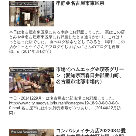
串静＠名古屋市東区泉
Red List Restaurant
本日は名古屋市東区泉にある串静にお邪魔しました。 実はこの店
とみや＠名古屋市東区泉にお邪魔したとき通りかかり、これは！
っと思った店でした。 食べログ検索などしてみると、嗚呼！この
店か！っとケイさんのブログやじょばんにさんのブログを再確
認。e（2014年3月訪問）
市場でハムエッグ＠喫茶グリー
Red List Restaurant
ン（愛知県西春日井郡豊山町、
名古屋市北部市場内）
本日（20141229月）は名古屋市北部市場にお邪魔しました。
http://www.city.nagoya.jp/kurashi/category/19-18-9-0-0-0-0-0-0-
0.html 名古屋市には中央卸売市場が３つあり、（2014年12月訪
問）
コンパルメイチカ店202208＠愛
Red List Restaurant