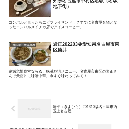
知県名古屋市中村区名駅（名駅
地下街）
コンパルと言ったらエビフライサンド！？すでに名古屋名物とな
ったコンパルメイチカ店でアイスコーヒー。
岩正202203＠愛知県名古屋市東
Red List Restaurant
区筒井
絶滅危惧食堂ならぬ、絶滅危惧メニュー。名古屋市東区の岩正さ
んで天南丼に味噌中華。今すぐ味わってみて！
清平（きよひら）201310@名古屋市西
区上名古屋