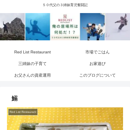
５０代父の３姉妹育児奮闘記
Red List Restaurant
市場でごはん
三姉妹の子育て
お家遊び
お父さんの資産運用
このブログについて
鰯
Red List Restaurant