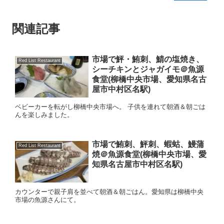
関連記事
市場で鮃・鮪刺、鯖の塩焼き、
Red List Restaurant
シーチキンとジャガイモ＠魚源
食堂(柳橋中央市場、愛知県名古
屋市中村区名駅)
ベビーカーを転がし柳橋中央市場へ。 子供を連れて朝酒＆朝ごは
んを楽しみました。
市場で鮪刺、鮃刺、蝦蛄、鰻蒲
Red List Restaurant
焼＠魚源食堂(柳橋中央市場、愛
知県名古屋市中村区名駅)
カウンターで親子肩を並べて朝酒＆朝ごはん。愛知県は柳橋中央
市場の魚源さんにて。