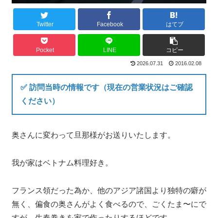
Twitter
Facebook
はてブ
Pocket
LINE
コピー
2026.07.31
2016.02.08
✅ 訪問当時の情報です（現在の営業状況はご確認
ください）
奥さんに変わって旦那様がお送りいたします。
我が家はベトナム料理好き。
フランス領だった為か、他のアジア諸国より独特の癖が
無く、偏食の奥さんがよく食べるので、ごくたま〜にで
すが、生春巻きを家で作ったりするほどです。