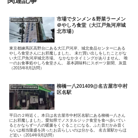
関連記事
市場でタンメン＆野菜ラーメン
Red List Restaurant
＠やしろ食堂（大江戸魚河岸城
北市場）
東京都練馬区高野台にある大江戸河岸、城北食品センターにある
やしろ食堂さんにお邪魔しました。 未だ買い出しをしたことがな
い大江戸魚河岸城北市場。 なかなかタイミングがありません。 唯
一のお食事処やしろ食堂さん。 基本調味料にスポーツ新聞、灰皿
（2015年8月訪問）
柳橋一八201409@名古屋市中村
Red List Restaurant
区名駅
平日の２時近く。本日は名古屋市中村区名駅にある柳橋一八さん
にお邪魔しました。愛知県でノスタルジック食堂を食べ歩いてい
るとかならず一八の暖簾をくぐることになる。ふた昔だかみ昔く
らいは相当隆盛を誇ったお店らしいのは分かる。 名古屋駅からほ
ど近い（2014年9月訪問）