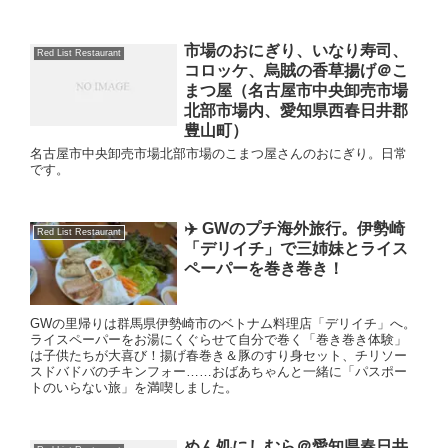
市場のおにぎり、いなり寿司、
Red List Restaurant
コロッケ、烏賊の香草揚げ＠こ
まつ屋（名古屋市中央卸売市場
北部市場内、愛知県西春日井郡
豊山町）
名古屋市中央卸売市場北部市場のこまつ屋さんのおにぎり。日常
です。
✈️ GWのプチ海外旅行。伊勢崎
Red List Restaurant
「デリイチ」で三姉妹とライス
ペーパーを巻き巻き！
GWの里帰りは群馬県伊勢崎市のベトナム料理店「デリイチ」へ。
ライスペーパーをお湯にくぐらせて自分で巻く「巻き巻き体験」
は子供たちが大喜び！揚げ春巻き＆豚のすり身セット、チリソー
スドバドバのチキンフォー……おばあちゃんと一緒に「パスポー
トのいらない旅」を満喫しました。
めん処にしむら＠愛知県春日井